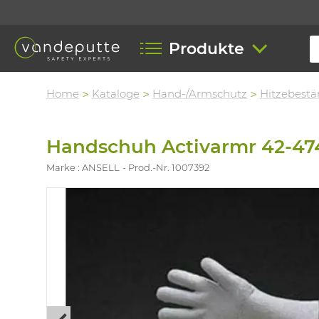
Produkte
Home
Kataloge
Hand-/Armschutz
Hitzebestä
Handschuh Activarmr 42-474
Marke : ANSELL
Prod.-Nr. 1007392