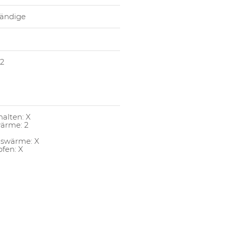
tändige
 2
alten: X
ärme: 2
gswärme: X
pfen: X