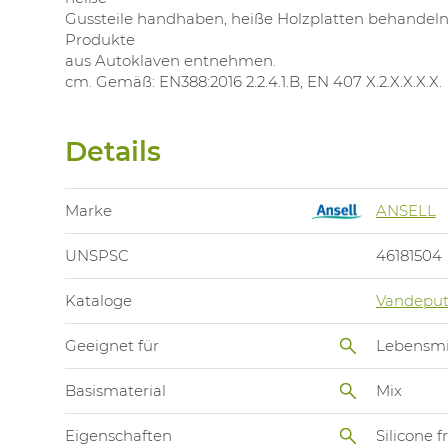
Gussteile handhaben, heiße Holzplatten behandeln, s
Produkte
aus Autoklaven entnehmen.
cm. Gemäß: EN388:2016 2.2.4.1.B, EN 407 X.2.X.X.X.X.
Details
Marke
ANSELL
UNSPSC
46181504
Kataloge
Vandeput
Geeignet für
Lebensmit
Basismaterial
Mix
Eigenschaften
Silicone f