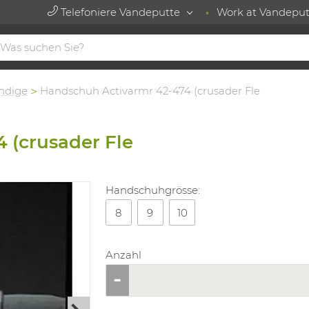
Telefoniere Vandeputte
Work at Vandeput
ndige
Handschuh Activarmr 42-474 (crusader Fle
 (crusader Fle
Handschuhgrösse:
8
9
10
Anzahl