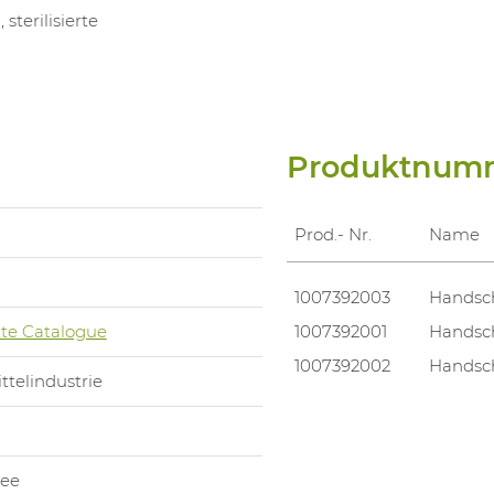
terilisierte
Produktnum
Prod.- Nr.
Name
1007392003
Handsch
te Catalogue
1007392001
Handsch
1007392002
Handsch
telindustrie
ree