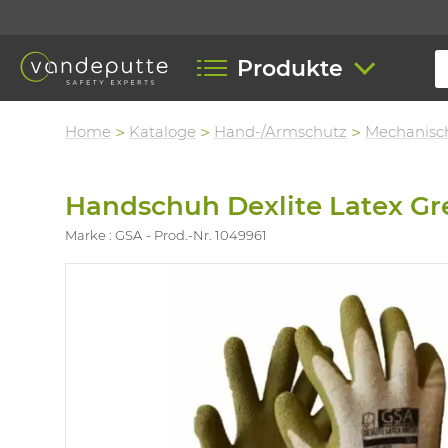
Produkte
Home
Kataloge
Hand-/Armschutz
Mechanisc
Handschuh Dexlite Latex Gr
Marke : GSA
Prod.-Nr. 1049961