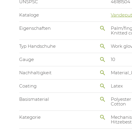
UNSPSC
46181504
Kataloge
Vandeput
Eigenschaften
Palm/fing
Knitted c
Typ Handschuhe
Work glo
Gauge
10
Nachhaltigkeit
Material_
Coating
Latex
Basismaterial
Polyester
Cotton
Kategorie
Mechanis
Hitzebes