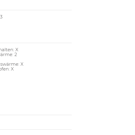
 3
alten: X
ärme: 2
gswärme: X
pfen: X