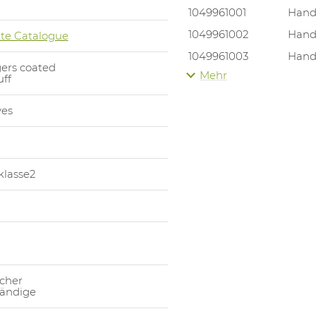
1049961001
Hand
1049961002
Hand
te Catalogue
1049961003
Hand
ers coated
Mehr
1049961004
Hand
uff
ves
klasse2
cher
tändige