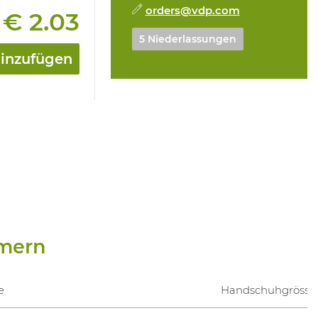
orders@vdp.com
€ 2.03
:
5 Niederlassungen
hinzufügen
mern
e
Handschuhgrösse