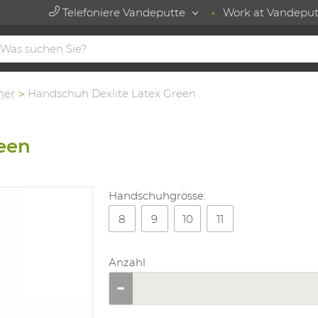
Telefoniere Vandeputte
Work at Vandeput
her
Handschuh Dexlite Latex Green
een
Handschuhgrösse:
8
9
10
11
Anzahl