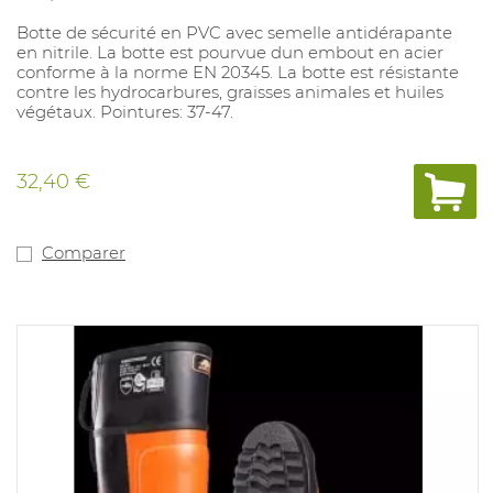
Botte de sécurité en PVC avec semelle antidérapante
en nitrile. La botte est pourvue dun embout en acier
conforme à la norme EN 20345. La botte est résistante
contre les hydrocarbures, graisses animales et huiles
végétaux. Pointures: 37-47.
32,40 €
Comparer