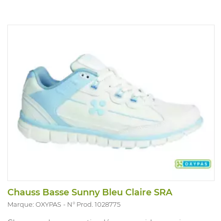
assurent une sécurité complète.
EN ISO 20349-2:2017 S3, SRC, CI, HRO, HI, WG
EN ISO 20345:2011 S3, SRC, CI, HRO, HI, WG
Chauss Basse Sunny Bleu Claire SRA
Marque: OXYPAS
N° Prod. 1028775