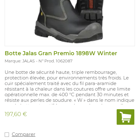
Botte Jalas Gran Premio 1898W Winter
Marque: JALAS
N° Prod. 1062087
Une botte de sécurité haute, triple rembourrage,
protection élevée, pour environnements très froids. Le
cuir spécialement traité avec du fil para-aramide
résistant à la chaleur dans les coutures offre une limite
opérationnelle max. de 400 °C pendant 30 minutes et
résiste aux perles de soudure. « W » dans le nom indique
que la botte est certifiée pour le soudage. La semelle
extérieure en nitrile résistant à l’huile et à la chaleur
197,60 €
offre une excellente adhérence et l’embout de sécurité
en aluminium JALAS®, la protection contre les
perforations en textile traité au plasma et les doubles
zones de protection antichocs en PORON® XRD®
Comparer