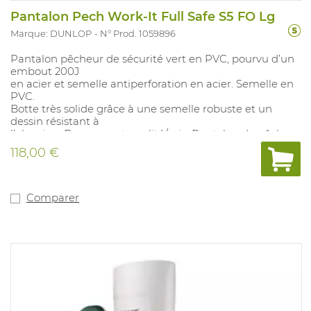
Pantalon Pech Work-It Full Safe S5 FO Lg
Marque: DUNLOP
N° Prod. 1059896
Pantalon pêcheur de sécurité vert en PVC, pourvu d’un
embout 200J
en acier et semelle antiperforation en acier. Semelle en
PVC.
Botte très solide grâce à une semelle robuste et un
dessin résistant à
l’abrasion. Bon rapport qualité/prix. Pantalon de pêche
en PVC, étanche
118,00 €
à 100 %. Pointures: 39-47.
publiques.
Comparer