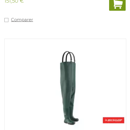
151,50 €
vulcanisée et antidérapante en nitrile est résistante à la
chaleur contacte jusqu'à 300°C, à l'essence et aux huiles
et isole la froideur. La première est confortable,
amovible et lavable jusqu'à 40°C. Pointures: 35 - 50.
Comparer