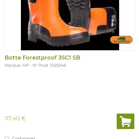
Botte Forestproof 3SC1 SB
Marque: SIP
N° Prod. 1025246
117,40 €
Comparer