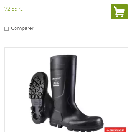
innovante Snug-fit de Dunlop pour empêcher le talon
de glisser. Les bottes Purofort ont une bonne adhérence
72,55 €
et sont 100% hydrofuge. Pointures: 35-48.
Comparer