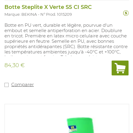
Botte Steplite X Verte S5 CI SRC
Marque: BEKINA
N° Prod. 1015209
Botte en PU vert, durable et légère, pourvue d'un
embout et semelle antiperforation en acier. Doublure
en tricot. Première en latex micro celulaire avec couche
supérieure en feutre. Semelle en PU, avec bonnes
propriétés antidérapantes (SRC). Botte résistante contre
les températures ambientes jusqu'à -40°C et +100°C,
huiles, graisses et fumier. Très bonne résistance
chimique, profile antidérapant amélioré, embout élevé
84,30 €
et modèle plus large.
Comparer