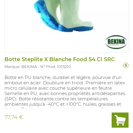
Botte Steplite X Blanche Food S4 CI SRC
Marque: BEKINA
N° Prod. 1015210
Botte en PU blanche, durabel et légère, pourvue d'un
embout en acier. Doublure en tricot. Première en latex
micro celulaire avec couche supérieure en feutre.
Semelle en PU, avec bonnes propriétés antidérapantes
(SRC). Botte résistante contre les températures
ambientes jusqu'à -40°C et +100°C, huiles, graisses et
fumier. Très bonne résistance chimique, profile
antidérapant amélioré, embout élevé et modèle plus
77,74 €
large.