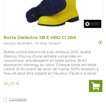
Botte Dielectric SB E HRO CI SRA
Marque: RESPIREX
N° Prod. 1014607
Bottes contre électricité avec embout 200J revêté
d'epoxy. Pourvu d'une semelle vulcanisée en
caoutchouc, antidérapent en testé contre 35 KV,
absorption d'energy du talon. Chaque botte est testé
contre 25 KV avant de sortir de l'usine. 100% résistant à
l'eau et peut être adapté en hauteur. Facile à enlever
par le 'hands free removal'. Doublure en polyester en
première lavable. Pointures: 35(uk3)/50(uk15).
96,20 €
Comparer