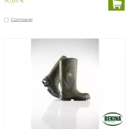
90,64 €
embout élevé et modèle plus large.
Comparer