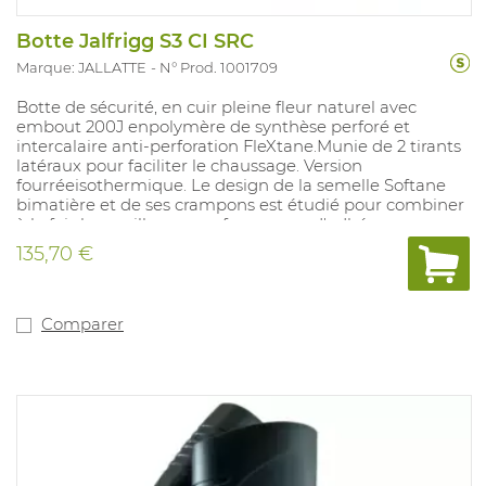
Botte Jalfrigg S3 CI SRC
Marque: JALLATTE
N° Prod. 1001709
Botte de sécurité, en cuir pleine fleur naturel avec
embout 200J enpolymère de synthèse perforé et
intercalaire anti-perforation FleXtane.Munie de 2 tirants
latéraux pour faciliter le chaussage. Version
fourréeisothermique. Le design de la semelle Softane
bimatière et de ses crampons est étudié pour combiner
à la fois les meilleures performances d'adhérence sur
tous les sols meubles, résiste au contact des huiles et
135,70 €
hydrocarbures. Elle est équipée de l'absorbeur de chocs.
Pointures: 35-48.
Comparer