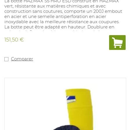
La botte HAZMAX S5 HRO ESD construit en HAZMAX
vert, résistante aux matières chimiques et avec
construction sans coutures, comporte un 200J embout
en acier et une semelle antiperforation en acier
inoxydable avec la meilleure résistance aux coupures.
La botte peut être adapté en hauteur. Doublure en
nylon tissé. Outre la résistance chimique, la botte est
aussi excellente pour des pompiers. La semelle
151,50 €
vulcanisée et antidérapante en nitrile est résistante à la
chaleur contacte jusqu'à 300°C, à l'essence et aux huiles
et isole la froideur. La première est confortable,
amovible et lavable jusqu'à 40°C. Pointures: 35 - 50.
Comparer