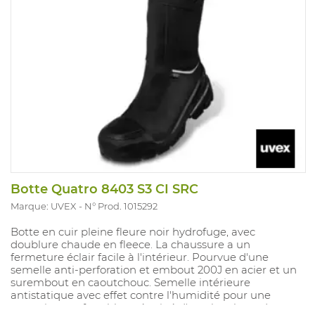
Botte Quatro 8403 S3 CI SRC
Marque: UVEX
N° Prod. 1015292
Botte en cuir pleine fleure noir hydrofuge, avec
doublure chaude en fleece. La chaussure a un
fermeture éclair facile à l'intérieur. Pourvue d'une
semelle anti-perforation et embout 200J en acier et un
surembout en caoutchouc. Semelle intérieure
antistatique avec effet contre l'humidité pour une
sensation confortable et équipé d'un absorbeur de