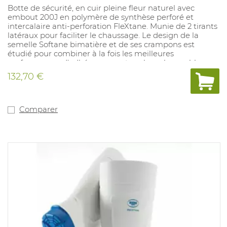
Botte de sécurité, en cuir pleine fleur naturel avec
embout 200J en polymère de synthèse perforé et
intercalaire anti-perforation FleXtane. Munie de 2 tirants
latéraux pour faciliter le chaussage. Le design de la
semelle Softane bimatière et de ses crampons est
étudié pour combiner à la fois les meilleures
performances d'adhérence sur tous les sols meubles,
résiste au contact des huiles et hydrocarbures. Elle est
132,70 €
équipée de l'absorbeur de chocs. Pointures: 35-48.
Comparer