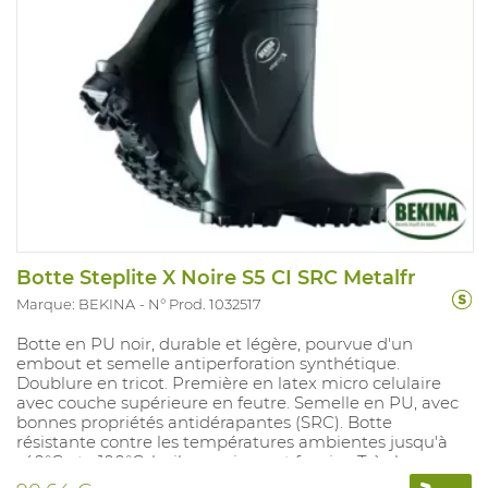
Botte Steplite X Noire S5 CI SRC Metalfr
Marque: BEKINA
N° Prod. 1032517
Botte en PU noir, durable et légère, pourvue d'un
embout et semelle antiperforation synthétique.
Doublure en tricot. Première en latex micro celulaire
avec couche supérieure en feutre. Semelle en PU, avec
bonnes propriétés antidérapantes (SRC). Botte
résistante contre les températures ambientes jusqu'à
-40°C et +100°C, huiles, graisses et fumier. Très bonne
résistance chimique, profile antidérapant amélioré,