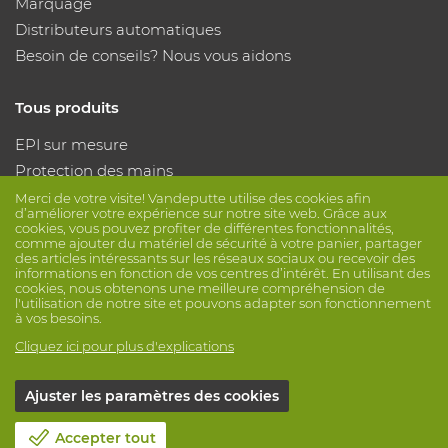
Marquage
Distributeurs automatiques
Besoin de conseils? Nous vous aidons
Tous produits
EPI sur mesure
Protection des mains
Protection des pieds
Merci de votre visite! Vandeputte utilise des cookies afin
d’améliorer votre expérience sur notre site web. Grâce aux
Vêtements de protection
cookies, vous pouvez profiter de différentes fonctionnalités,
comme ajouter du matériel de sécurité à votre panier, partager
des articles intéressants sur les réseaux sociaux ou recevoir des
informations en fonction de vos centres d’intérêt. En utilisant des
Suivez nous
cookies, nous obtenons une meilleure compréhension de
l'utilisation de notre site et pouvons adapter son fonctionnement
à vos besoins.
Cliquez ici pour plus d'explications
Ajuster les paramètres des cookies
© Vandeputte
Conditions de vente
Vie privée
Accepter tout
Avis de non-responsabilité
Paramètres de cookies