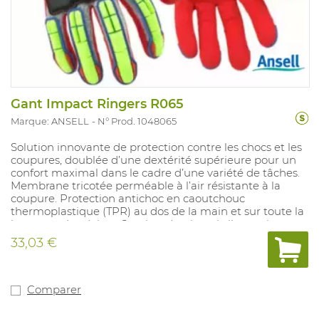
Gant Impact Ringers R065
Marque: ANSELL
N° Prod. 1048065
Solution innovante de protection contre les chocs et les
coupures, doublée d’une dextérité supérieure pour un
confort maximal dans le cadre d’une variété de tâches.
Membrane tricotée perméable à l’air résistante à la
coupure. Protection antichoc en caoutchouc
thermoplastique (TPR) au dos de la main et sur toute la
longueur des doigts. Semi-enduction nitrile au niveau
de la paume avec finition sablée pour une préhension
33,03 €
renforcée Couleur haute visibilité pour une sécurité
accrue. Pouce, index et majeur compatibles pour un
usage avec un écran tactile .Préhension supérieure en
milieu sec et humide. Tailles: 7-13.
Comparer