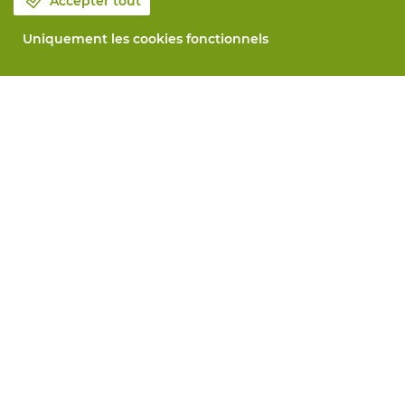
Accepter tout
Uniquement les cookies fonctionnels
Notre société
Blog
Contactez-nous
Prenez un rendez-vous 📆
Responsabilité sociale
Travailler chez Vandeputte
Formulaire de retour
Tous services
Commander en ligne
Maintenance et réparation
Services de mesure