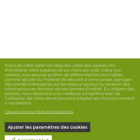
Merci de votre visite! Vandeputte utilise des cookies afin
d’améliorer votre expérience sur notre site web. Grâce aux
cookies, vous pouvez profiter de différentes fonctionnalités,
comme ajouter du matériel de sécurité à votre panier, partager
des articles intéressants sur les réseaux sociaux ou recevoir des
informations en fonction de vos centres d’intérêt. En utilisant des
cookies, nous obtenons une meilleure compréhension de
l'utilisation de notre site et pouvons adapter son fonctionnement
à vos besoins.
Cliquez ici pour plus d'explications
Ajuster les paramètres des cookies