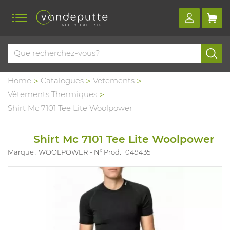
Home
Catalogues
Vetements
Vêtements Thermiques
Shirt Mc 7101 Tee Lite Woolpower
Shirt Mc 7101 Tee Lite Woolpower
Marque : WOOLPOWER
N° Prod. 1049435