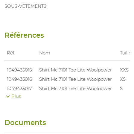
SOUS-VETEMENTS
Références
Réf.
Nom
Taille
1049435015
Shirt Mc 7101 Tee Lite Woolpower
XXS
1049435016
Shirt Mc 7101 Tee Lite Woolpower
XS
1049435017
Shirt Mc 7101 Tee Lite Woolpower
S
Plus
1049435018
Shirt Mc 7101 Tee Lite Woolpower
M
1049435019
Shirt Mc 7101 Tee Lite Woolpower
L
1049435020
Shirt Mc 7101 Tee Lite Woolpower
XL
Documents
1049435021
Shirt Mc 7101 Tee Lite Woolpower
XXL