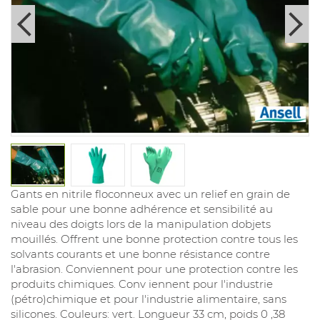
Gants en nitrile floconneux avec un relief en grain de
sable pour une bonne adhérence et sensibilité au
niveau des doigts lors de la manipulation dobjets
mouillés. Offrent une bonne protection contre tous les
solvants courants et une bonne résistance contre
l'abrasion. Conviennent pour une protection contre les
produits chimiques. Conv iennent pour l'industrie
(pétro)chimique et pour l'industrie alimentaire, sans
silicones. Couleurs: vert. Longueur 33 cm, poids 0 ,38