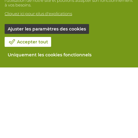
l'utilisation de notre site et pouvons adapter son fonctionnement
à vos besoins.
Cliquez ici pour plus d'explications
Ajuster les paramètres des cookies
Accepter tout
Uniquement les cookies fonctionnels
Notre société
Blog
Contactez-nous
Prenez un rendez-vous 📆
Responsabilité sociale
Travailler chez Vandeputte
Formulaire de retour