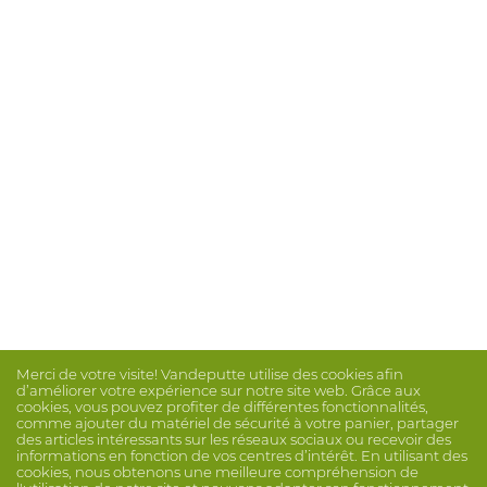
Merci de votre visite! Vandeputte utilise des cookies afin
d’améliorer votre expérience sur notre site web. Grâce aux
cookies, vous pouvez profiter de différentes fonctionnalités,
comme ajouter du matériel de sécurité à votre panier, partager
des articles intéressants sur les réseaux sociaux ou recevoir des
informations en fonction de vos centres d’intérêt. En utilisant des
cookies, nous obtenons une meilleure compréhension de