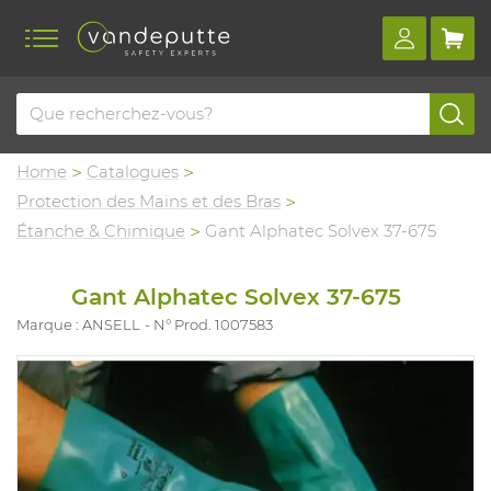
Home
Catalogues
Protection des Mains et des Bras
Étanche & Chimique
Gant Alphatec Solvex 37-675
Gant Alphatec Solvex 37-675
Marque : ANSELL
N° Prod. 1007583