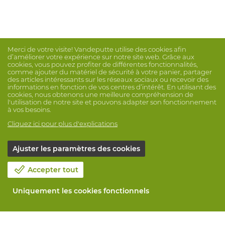
Merci de votre visite! Vandeputte utilise des cookies afin
d’améliorer votre expérience sur notre site web. Grâce aux
cookies, vous pouvez profiter de différentes fonctionnalités,
comme ajouter du matériel de sécurité à votre panier, partager
des articles intéressants sur les réseaux sociaux ou recevoir des
informations en fonction de vos centres d’intérêt. En utilisant des
cookies, nous obtenons une meilleure compréhension de
l'utilisation de notre site et pouvons adapter son fonctionnement
à vos besoins.
Cliquez ici pour plus d'explications
Ajuster les paramètres des cookies
Accepter tout
Uniquement les cookies fonctionnels