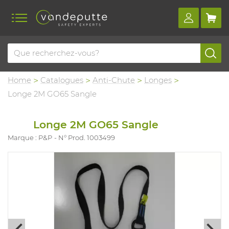
Home
Catalogues
Anti-Chute
Longes
Longe 2M GO65 Sangle
Longe 2M GO65 Sangle
Marque : P&P
N° Prod. 1003499