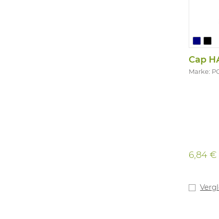
Cap H
Marke: 
6,84 €
Verg