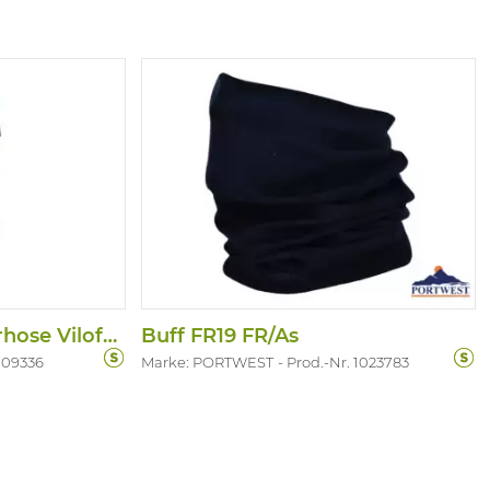
Lange Thermo Unterhose Viloft/PES
Buff FR19 FR/As
009336
Marke: PORTWEST
Prod.-Nr. 1023783