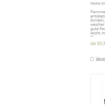
Marke: S
Flamme
antistat
Ärmeln,
weicher 
gute Feu
leicht, 
Flammen
Aussen:
ab
50,
lange Är
Gewebe:
1% AST (
Verg