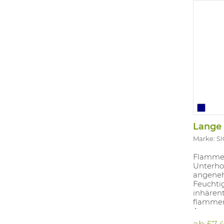
Marke: S
Flamme
Unterhos
angeneh
Feuchtig
inhären
flammen
Aussen:
Vorders