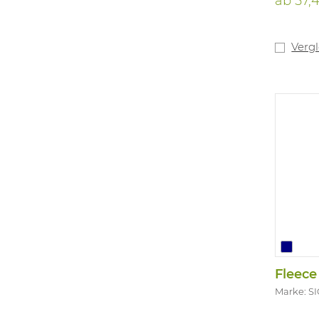
ab
57,
Unterbei
Gewebe:
AST (Jer
Verg
Fleece
Marke: S