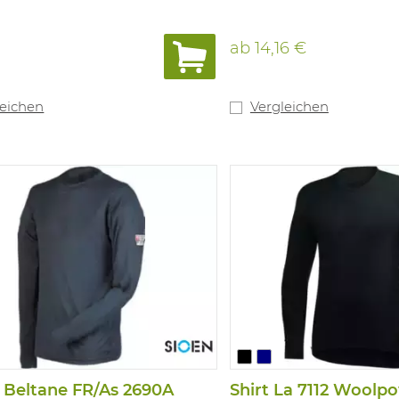
ab
14,16 €
leichen
Vergleichen
t Beltane FR/As 2690A
Shirt La 7112 Woolp