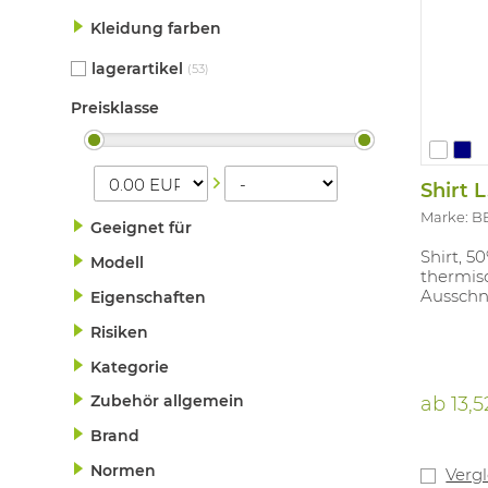
Kleidung farben
lagerartikel
(53)
Preisklasse
Shirt 
Marke: 
Geeignet für
Shirt, 5
Modell
thermis
Ausschni
Eigenschaften
Risiken
Kategorie
Zubehör allgemein
ab
13,5
Brand
Normen
Verg