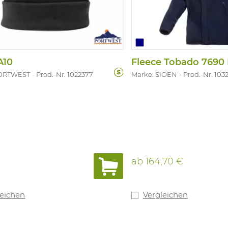
A10
Fleece Tobado 7690 
PORTWEST
Prod.-Nr. 1022377
Marke: SIOEN
Prod.-Nr. 103
ab
164,70 €
leichen
Vergleichen