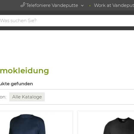
Telefoniere Vandeputte
Work at Vandeput
rmokleidung
ukte gefunden
 on:
Alle Kataloge