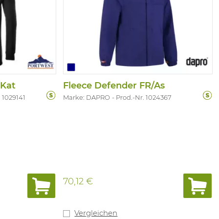
/Kat
Fleece Defender FR/As
. 1029141
Marke: DAPRO
Prod.-Nr. 1024367
70,12 €
Vergleichen