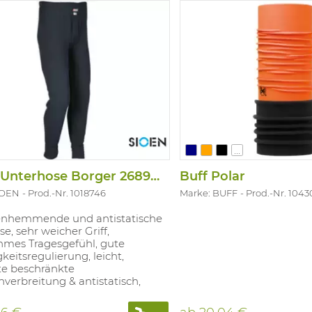
...
Lange Unterhose Borger 2689A2MPC
Buff Polar
IOEN
Prod.-Nr. 1018746
Marke: BUFF
Prod.-Nr. 104
nhemmende und antistatische
e, sehr weicher Griff,
mes Tragesgefühl, gute
keitsregulierung, leicht,
te beschränkte
verbreitung & antistatisch,
chlitz, Strickgewebe am