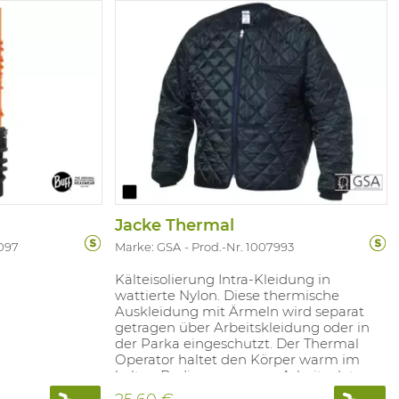
Jacke Thermal
3097
Marke: GSA
Prod.-Nr. 1007993
Kälteisolierung Intra-Kleidung in
wattierte Nylon. Diese thermische
Auskleidung mit Ärmeln wird separat
getragen über Arbeitskleidung oder in
der Parka eingeschutzt. Der Thermal
Operator haltet den Körper warm im
kalten Bedingungen am Arbeitsplatz.
Verfügbar in: Schwarz. Größen: S - XXXL.