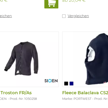
46 €
ab
20,04 €
n für zusätzlichen Komfort,
 60% Protex® - 39% Viloft® - 1%
sey); ± 175 g/m².
leichen
Vergleichen
 Troston FR/As
Fleece Balaclava CS
IOEN
Prod.-Nr. 1050258
Marke: PORTWEST
Prod.-Nr