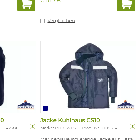
25,60 €
Vergleichen
20
Jacke Kuhlhaus CS10
. 1042681
Marke: PORTWEST
Prod.-Nr. 1009614
Marineblaue isolierende Jacke aus 100%