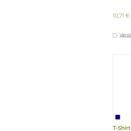
10,71 €
Verg
T-Shir