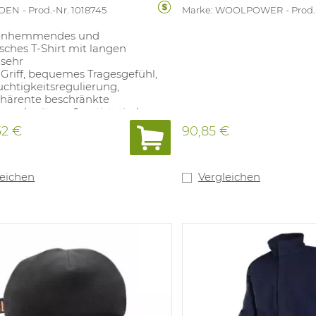
IOEN
Prod.-Nr. 1018745
Marke: WOOLPOWER
Prod.
nhemmendes und
isches T-Shirt mit langen
 sehr
Griff, bequemes Tragesgefühl,
chtigkeitsregulierung,
inhärente beschränkte
verbreitung & antistatisch,
32 €
90,85 €
mel, elastischer Gelenkband,
 60% Protex® - 39% Viloft® -
Jersey); ± 175 g/m².
leichen
Vergleichen