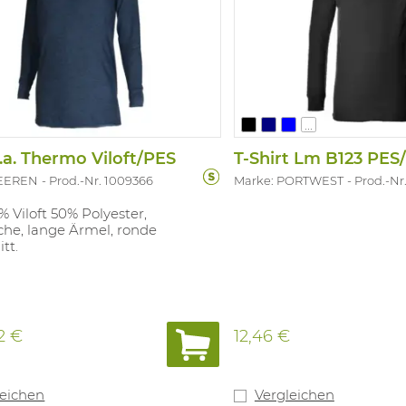
...
L.a. Thermo Viloft/PES
T-Shirt Lm B123 PES
BEEREN
Prod.-Nr. 1009366
Marke: PORTWEST
Prod.-Nr
0% Viloft 50% Polyester,
che, lange Ärmel, ronde
tt.
2 €
12,46 €
leichen
Vergleichen