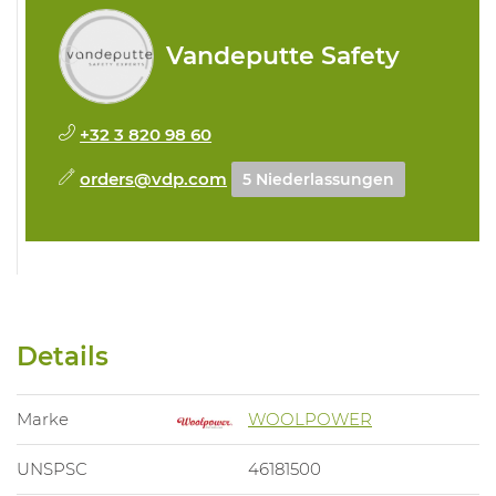
Vandeputte Safety
+32 3 820 98 60
orders@vdp.com
5 Niederlassungen
Details
Marke
WOOLPOWER
UNSPSC
46181500