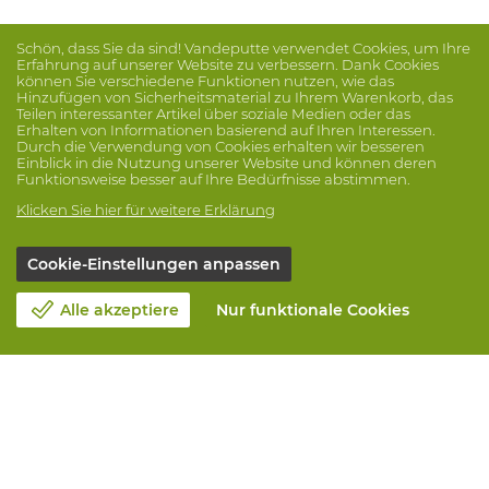
Schön, dass Sie da sind! Vandeputte verwendet Cookies, um Ihre
Erfahrung auf unserer Website zu verbessern. Dank Cookies
können Sie verschiedene Funktionen nutzen, wie das
Hinzufügen von Sicherheitsmaterial zu Ihrem Warenkorb, das
Teilen interessanter Artikel über soziale Medien oder das
Erhalten von Informationen basierend auf Ihren Interessen.
Durch die Verwendung von Cookies erhalten wir besseren
Einblick in die Nutzung unserer Website und können deren
Funktionsweise besser auf Ihre Bedürfnisse abstimmen.
Klicken Sie hier für weitere Erklärung
Cookie-Einstellungen anpassen
Alle akzeptiere
Nur funktionale Cookies
Unsere Firma
Blog
Kontakt