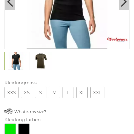
Kleidungmass:
XXS
XS
S
M
L
XL
XXL
What is my size?
Kleidung farben: