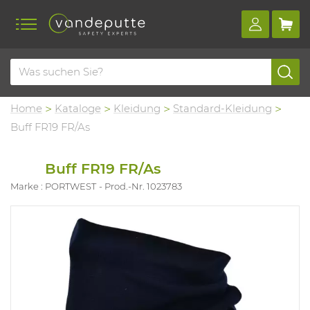
Home
Kataloge
Kleidung
Standard-Kleidung
Buff FR19 FR/As
Buff FR19 FR/As
Marke : PORTWEST
Prod.-Nr. 1023783