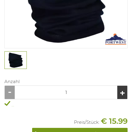
Anzahl
...
€ 15.99
Preis/
Stück
: