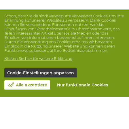
Schön, dass Sie da sind! Vandeputte verwendet Cookies, um Ihre
Erfahrung auf unserer Website zu verbessern. Dank Cookies
können Sie verschiedene Funktionen nutzen, wie das
Hinzufügen von Sicherheitsmaterial zu Ihrem Warenkorb, das
Teilen interessanter Artikel über soziale Medien oder das
Erhalten von Informationen basierend auf Ihren Interessen.
Durch die Verwendung von Cookies erhalten wir besseren
Einblick in die Nutzung unserer Website und können deren
Funktionsweise besser auf Ihre Bedürfnisse abstimmen.
Klicken Sie hier für weitere Erklärung
Cookie-Einstellungen anpassen
Alle akzeptiere
Nur funktionale Cookies
Unsere Firma
Blog