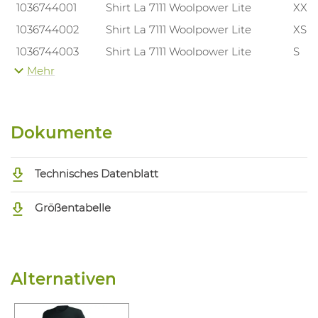
1036744001
Shirt La 7111 Woolpower Lite
XXS
1036744002
Shirt La 7111 Woolpower Lite
XS
1036744003
Shirt La 7111 Woolpower Lite
S
Mehr
1036744004
Shirt La 7111 Woolpower Lite
M
1036744005
Shirt La 7111 Woolpower Lite
L
1036744006
Shirt La 7111 Woolpower Lite
XL
Dokumente
1036744007
Shirt La 7111 Woolpower Lite
XXL
Technisches Datenblatt
Größentabelle
Alternativen