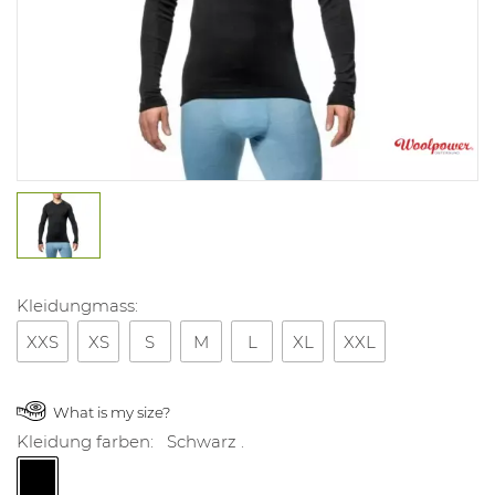
Kleidungmass:
XXS
XS
S
M
L
XL
XXL
What is my size?
Kleidung farben:
Schwarz .