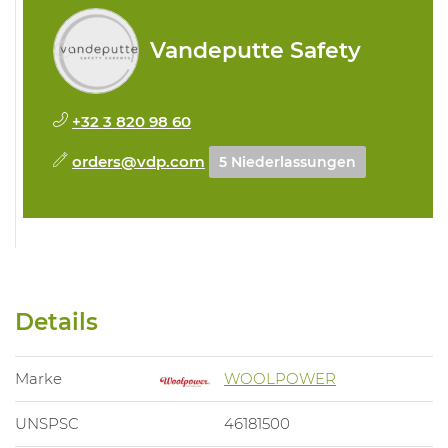
Vandeputte Safety
+32 3 820 98 60
orders@vdp.com
5 Niederlassungen
Details
Marke
WOOLPOWER
UNSPSC
46181500