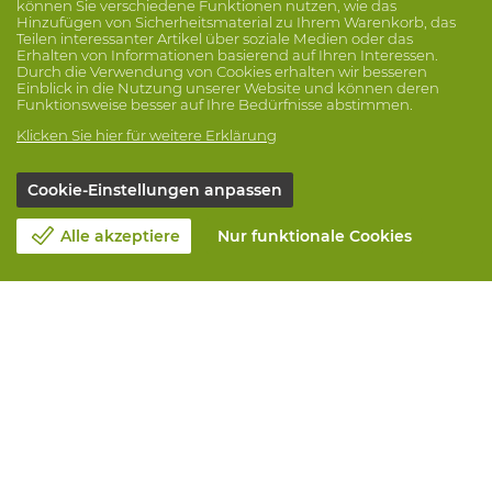
können Sie verschiedene Funktionen nutzen, wie das
Hinzufügen von Sicherheitsmaterial zu Ihrem Warenkorb, das
Teilen interessanter Artikel über soziale Medien oder das
Erhalten von Informationen basierend auf Ihren Interessen.
Durch die Verwendung von Cookies erhalten wir besseren
Einblick in die Nutzung unserer Website und können deren
Funktionsweise besser auf Ihre Bedürfnisse abstimmen.
Klicken Sie hier für weitere Erklärung
Cookie-Einstellungen anpassen
Alle akzeptiere
Nur funktionale Cookies
Unsere Firma
Blog
Kontakt
Einen Termin machen 📆
Corporate Social Responsability