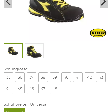
Schuhgrösse:
35
36
37
38
39
40
41
42
43
44
45
46
47
48
Schuhbreite:
Universal