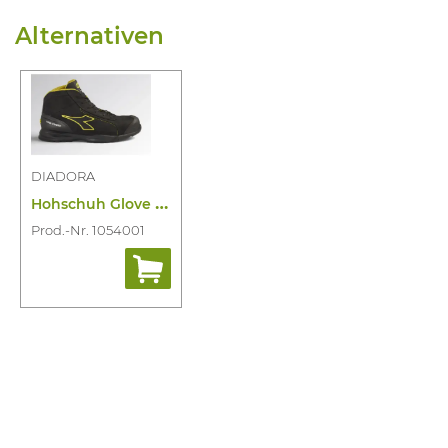
Alternativen
DIADORA
H
ohschuh Glove Mds Master Mid S3S HRO
Prod.-Nr. 1054001