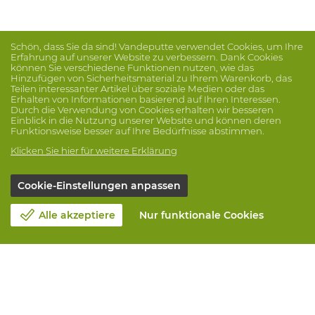
Schön, dass Sie da sind! Vandeputte verwendet Cookies, um Ihre
Erfahrung auf unserer Website zu verbessern. Dank Cookies
können Sie verschiedene Funktionen nutzen, wie das
Hinzufügen von Sicherheitsmaterial zu Ihrem Warenkorb, das
Teilen interessanter Artikel über soziale Medien oder das
Erhalten von Informationen basierend auf Ihren Interessen.
Durch die Verwendung von Cookies erhalten wir besseren
Einblick in die Nutzung unserer Website und können deren
Funktionsweise besser auf Ihre Bedürfnisse abstimmen.
Klicken Sie hier für weitere Erklärung
Cookie-Einstellungen anpassen
Alle akzeptiere
Nur funktionale Cookies
Unsere Firma
Blog