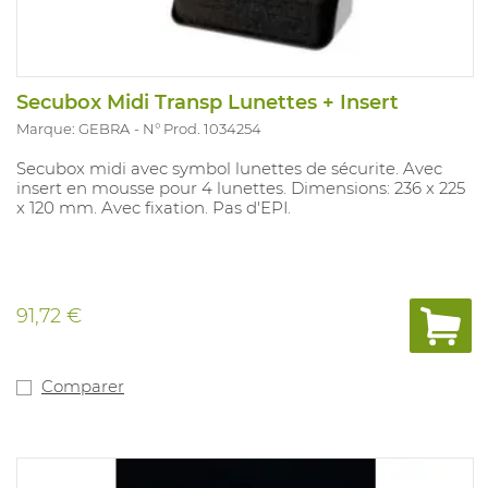
Secubox Midi Transp Lunettes + Insert
Marque: GEBRA
N° Prod. 1034254
Secubox midi avec symbol lunettes de sécurite. Avec
insert en mousse pour 4 lunettes. Dimensions: 236 x 225
x 120 mm. Avec fixation. Pas d'EPI.
91,72 €
Comparer