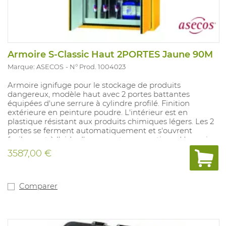
Armoire S-Classic Haut 2PORTES Jaune 90M
Marque: ASECOS
N° Prod. 1004023
Armoire ignifuge pour le stockage de produits
dangereux, modèle haut avec 2 portes battantes
équipées d'une serrure à cylindre profilé. Finition
extérieure en peinture poudre. L'intérieur est en
plastique résistant aux produits chimiques légers. Les 2
portes se ferment automatiquement et s'ouvrent
facilement à l'aide d'un ressort pneumatique. L'armoire
comprend 3 bacs de rétention en tôle d'acier d'une
3587,00 €
capacité de charge de 150 kg et d'une capacité de
collecte de 33 litres, ainsi qu'un bac inférieur en tôle
d'acier d'une capacité de collecte de 55 litres. Des
ouvertures d'admission et d'évacuation sont situées en
Comparer
haut de l'armoire (ventilateur en option). L'armoire est
résistante au feu pendant 90 minutes. Dimensions :
1196x616x1968 mm. Poids : 451 kg. Livraison sur place
possible sur demande.