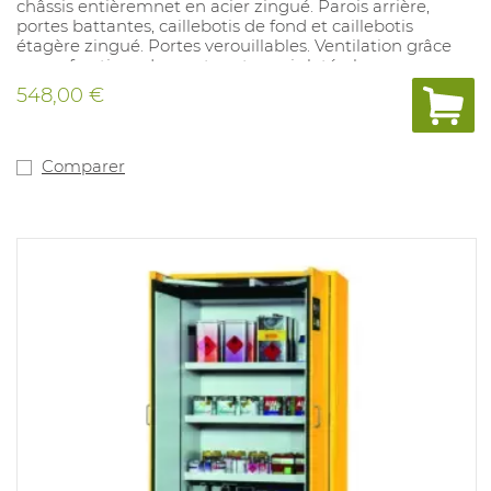
châssis entièremnet en acier zingué. Parois arrière,
portes battantes, caillebotis de fond et caillebotis
étagère zingué. Portes verouillables. Ventilation grâce
au perforations des portes et parois latérales.
Dimensions L x P x H (mm) : Extérieur : env. 840 x 690 x
548,00 €
1500 Intérieur : env. 830 x 660 x 1470 Volume de
stockage : 4 x 33 kg ou 10 x 11 kg ou 18 x 5 kg Armoire de
sécurité avec parois arrière, portes battantes, caillebotis
de fond et caillebotis étagère zingué. Livré démonté.
Comparer