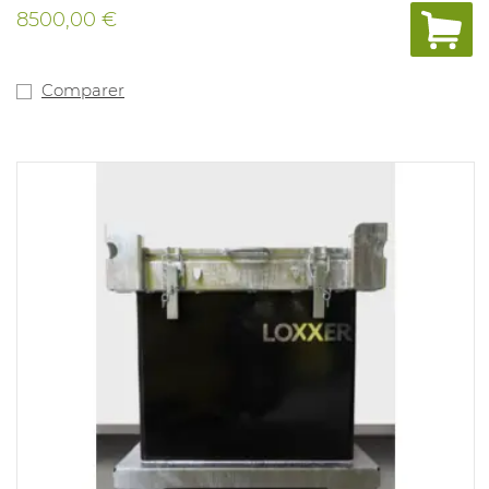
propagation du feu entre les niveaux. Chaque niveau
8500,00 €
est équipé d'une barre de charge à 8 prises. Logement
pour transpalettes sur les 4 côtés. Portes à fermeture
automatique avec contact de porte, équipées d'un
système unique d'overduck avec possibilité de
Comparer
connexion à un système d'échappement. Détection de
la fumée et de la température avec alarme, possibilité
de connexion au centre de contrôle des incendies.
Possibilité d'ajouter un système d'aérosol (1063002) pour
un contrôle encore plus rapide de l'incendie.
Dimensions extérieures : H : 1995 x L : 1141 x P : 758mm.
Frais de transport inclus - lors de la commande, veuillez
indiquer CLAIREMENT si un chariot élévateur est
disponible.