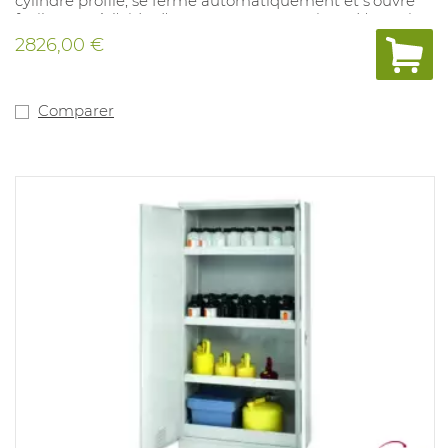
cylindre profilé, se ferme automatiquement et s'ouvre
facilement à l'aide d'un ressort pneumatique. L'armoire
contient 3 bacs de rétention en tôle d'acier d'une
2826,00 €
capacité de charge de 150 kg et d'une capacité de
rétention de 12 litres, ainsi qu'un bac inférieur en tôle
d'acier d'une capacité de 22 litres. Des ouvertures
d'admission et d'évacuation sont situées en haut de
Comparer
l'armoire (ventilateur en option). L'armoire est résistante
au feu pendant 90 minutes. Disponible en : jaune.
Dimensions : 596x616x1968 mm. Poids : 278 kg. Livraison
sur place possible sur demande.