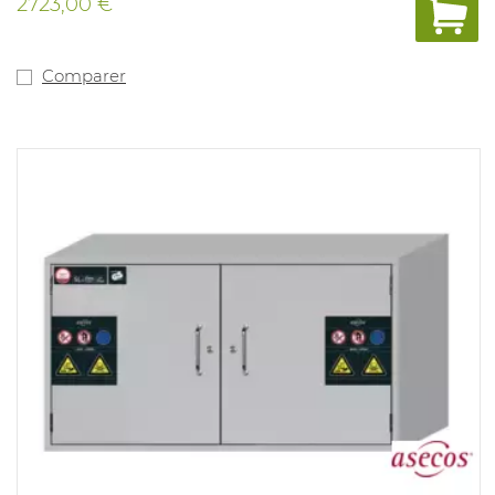
2723,00 €
réalisée par lintermédiaire d'un canal d'air qui résiste à
la corrosion (ventilateur en option ). Dimensions: largeur
600 x profondeur 600 x hauteur 1970 mm. Couleur: gris
clair. Poids: 125kg. Livraison sur le lieu de travail p ossible
Comparer
sur demande.