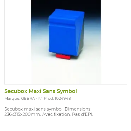
Secubox Maxi Sans Symbol
Marque: GEBRA
N° Prod. 1024948
Secubox maxi sans symbol. Dimensions:
236x315x200mm. Avec fixation. Pas d'EPI.