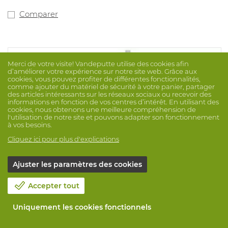
Frais de transport inclus - lors de la commande, veuillez
indiquer CLAIREMENT si un chariot élévateur est
Comparer
disponible.
Merci de votre visite! Vandeputte utilise des cookies afin
d’améliorer votre expérience sur notre site web. Grâce aux
cookies, vous pouvez profiter de différentes fonctionnalités,
comme ajouter du matériel de sécurité à votre panier, partager
des articles intéressants sur les réseaux sociaux ou recevoir des
informations en fonction de vos centres d’intérêt. En utilisant des
cookies, nous obtenons une meilleure compréhension de
l'utilisation de notre site et pouvons adapter son fonctionnement
à vos besoins.
Cliquez ici pour plus d'explications
Ajuster les paramètres des cookies
Accepter tout
Uniquement les cookies fonctionnels
Armoire S-Classic Haute 1-Porte Gris 90M