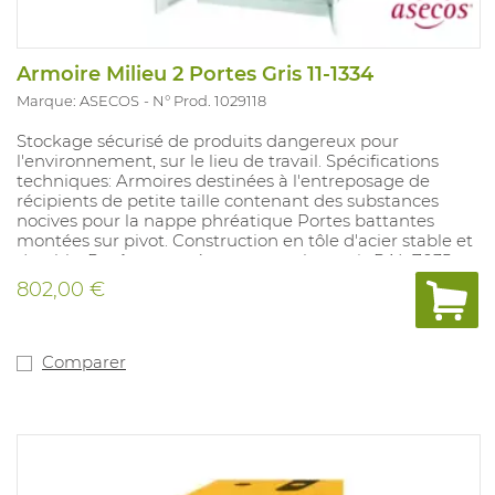
Armoire Milieu 2 Portes Gris 11-1334
Marque: ASECOS
N° Prod. 1029118
Stockage sécurisé de produits dangereux pour
l'environnement, sur le lieu de travail. Spécifications
techniques: Armoires destinées à l'entreposage de
récipients de petite taille contenant des substances
nocives pour la nappe phréatique Portes battantes
montées sur pivot. Construction en tôle d'acier stable et
durable. Revêtement époxy en couleur gris RAL 7035.
Serrure à poignée moulée (fermeture à 3 points) en noir
802,00 €
avec 2 clés. Etagères en acier galvanisés. Etagères avec
charge admissible de 76 kg. Portes en haut et en bas
avec respectivement 1 rosace pour l'aération.
Pictogrammes inclus Dimensions: 950 X 500 X 1950 mm
Comparer