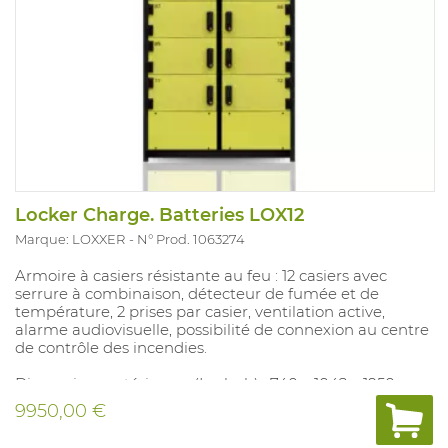
Locker Charge. Batteries LOX12
Marque: LOXXER
N° Prod. 1063274
Armoire à casiers résistante au feu : 12 casiers avec
serrure à combinaison, détecteur de fumée et de
température, 2 prises par casier, ventilation active,
alarme audiovisuelle, possibilité de connexion au centre
de contrôle des incendies.
Dimensions extérieures (L x l x h) : 740 x 1042 x 1950 mm
(2100 mm avec alarme amovible)
9950,00 €
Dimensions des casiers : 480 x 240 x 650 mm