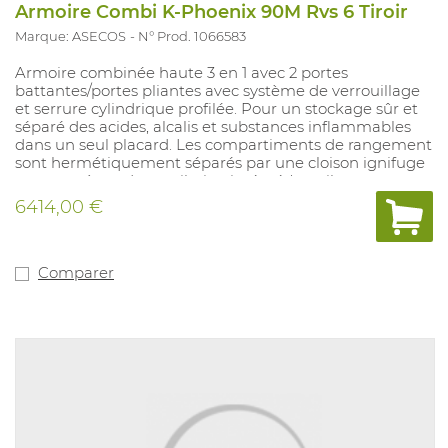
Armoire Combi K-Phoenix 90M Rvs 6 Tiroir
Marque: ASECOS
N° Prod. 1066583
Armoire combinée haute 3 en 1 avec 2 portes
battantes/portes pliantes avec système de verrouillage
et serrure cylindrique profilée. Pour un stockage sûr et
séparé des acides, alcalis et substances inflammables
dans un seul placard. Les compartiments de rangement
sont hermétiquement séparés par une cloison ignifuge
et un système de ventilation intégré (ventilateur en
option) avec des conduits d’air sans métal résistants à la
6414,00 €
corrosion. Les portes se ferment automatiquement
après environ 60 secondes. Intérieur avec 6 tiroirs en
acier inoxydable d’une capacité de charge de 25 kg et
une capacité de collecte de 4,5 L, et 6 plateaux
Comparer
coulissants avec un plateau de collecte PP d’une
capacité de charge de 25 kg et une capacité de collecte
de 11 L. Dimensions extérieures : 1197x617x1969mm.
Couleur du corps et des portes : Ral7035 gris clair.
Livraison possible à domicile sur demande.