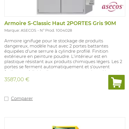
Armoire S-Classic Haut 2PORTES Gris 90M
Marque: ASECOS
N° Prod. 1004028
Armoire ignifuge pour le stockage de produits
dangereux, modèle haut avec 2 portes battantes
équipées d'une serrure à cylindre profilé. Finition
extérieure en peinture poudre. L'intérieur est en
plastique résistant aux produits chimiques légers. Les 2
portes se ferment automatiquement et s'ouvrent
facilement à l'aide d'un ressort pneumatique. L'armoire
comprend 3 bacs de rétention en tôle d'acier d'une
3587,00 €
capacité de charge de 150 kg et d'une capacité de
collecte de 33 litres, ainsi qu'un bac inférieur en tôle
d'acier d'une capacité de collecte de 55 litres. Des
ouvertures d'admission et d'évacuation sont situées en
Comparer
haut de l'armoire (ventilateur en option). L'armoire est
résistante au feu pendant 90 minutes. Dimensions :
1196x616x1968 mm. Poids : 472 kg. Livraison sur place
possible sur demande.