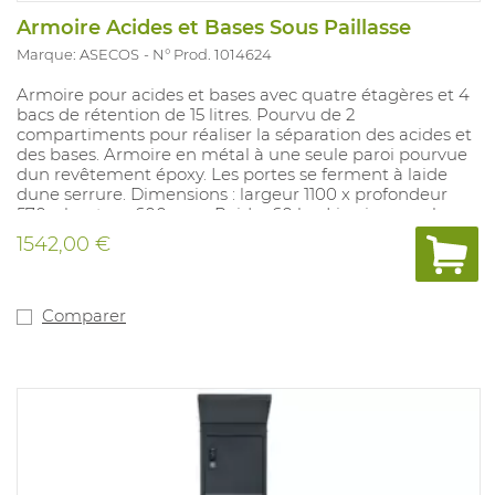
Armoire Acides et Bases Sous Paillasse
Marque: ASECOS
N° Prod. 1014624
Armoire pour acides et bases avec quatre étagères et 4
bacs de rétention de 15 litres. Pourvu de 2
compartiments pour réaliser la séparation des acides et
des bases. Armoire en métal à une seule paroi pourvue
dun revêtement époxy. Les portes se ferment à laide
dune serrure. Dimensions : largeur 1100 x profondeur
570 x hauteur 600 mm. Poids : 60 kg. Livraison sur le
lieu de travail possible sur demande. Convient pour les
1542,00 €
processus avec des risques chimiques.
Comparer