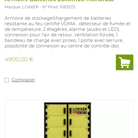
Marque: LOXXER
N° Prod. 1063272
Armoire de stockage/chargement de batteries
résistante au feu certifié VDMA : détecteur de fumée et
de température, 2 étagères, alarme (audio et LED),
connexion pour l'air de retour, ventilation forcée, 1
bandeau de charge avec prises, 1 porte avec serrure,
possibilité de connexion au centre de contrôle des
incendies, système d'extinction par aérosol en option.
(1064626- il faut commander ce système ensemble avec
4900,00 €
l'armoire)
Dimensions extérieures de l'armoire (L x L x H) :
584 x 760 x 1126 mm
Comparer
Dimensions intérieures (L x L x H) :
500 x 680 x 760 mm
Frais de transport inclus - lors de la commande, veuillez
indiquer CLAIREMENT si un chariot élévateur est
disponible.