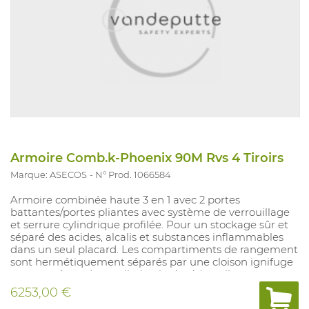
Armoire Comb.k-Phoenix 90M Rvs 4 Tiroirs
Marque: ASECOS
N° Prod. 1066584
Armoire combinée haute 3 en 1 avec 2 portes
battantes/portes pliantes avec système de verrouillage
et serrure cylindrique profilée. Pour un stockage sûr et
séparé des acides, alcalis et substances inflammables
dans un seul placard. Les compartiments de rangement
sont hermétiquement séparés par une cloison ignifuge
et un système de ventilation intégré (ventilateur en
option) avec des conduits d’air sans métal résistants à la
6253,00 €
corrosion. Les portes se ferment automatiquement