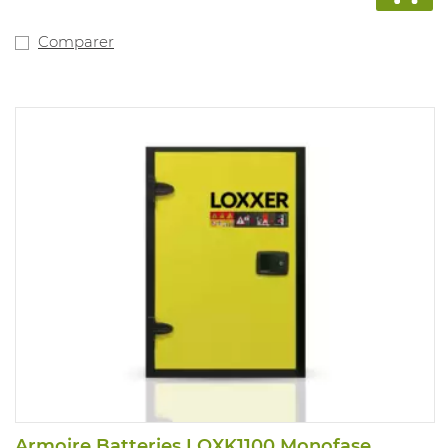
après environ 60 secondes. Intérieur avec 4 tiroirs en
acier inoxydable d’une capacité de charge de 25 kg et
une capacité de collecte de 4,5 L, et 6 plateaux
Comparer
coulissants avec plateau de collecte en PP avec une
capacité de charge de 25 kg et une capacité de collecte
de 11 L. Dimensions extérieures : 1197x617x1969mm.
Couleur du corps et des portes : Ral7035 gris clair.
Livraison possible à domicile sur demande.
Armoire Batteries LOXK1100 Monofase