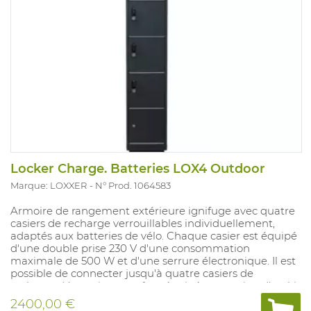
Locker Charge. Batteries LOX4 Outdoor
Marque: LOXXER
N° Prod. 1064583
Armoire de rangement extérieure ignifuge avec quatre
casiers de recharge verrouillables individuellement,
adaptés aux batteries de vélo. Chaque casier est équipé
d'une double prise 230 V d'une consommation
maximale de 500 W et d'une serrure électronique. Il est
possible de connecter jusqu'à quatre casiers de
recharge. L'armoire peut être équipée en option d'un kit
aérosol. (1064585-il faut le commander ensemble avec
2400,00 €
l'armoire)