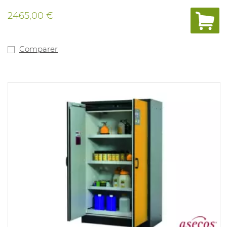
ouvertures d'arrivée et d'évacuation d'air sur le dessus
de l'armoire (ventilateur en option). L'armoire résiste au
2465,00 €
feu pendant 90 minutes. Intérieur : 2 étagères en acier
inoxydable d'une capacité de charge de 150kg, capacité
d'acceuil de 12L, et 1 bac de récupération d'une capacité
de collecte de 22 L. Dimensions : 596x 616 x 1298. Poids :
Comparer
199,5kg. Livraison sur place possible sur demande.