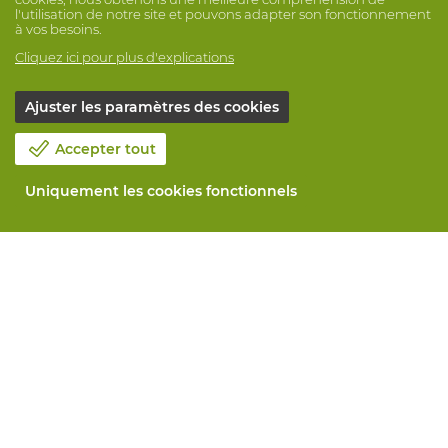
l'utilisation de notre site et pouvons adapter son fonctionnement
à vos besoins.
Cliquez ici pour plus d'explications
Ajuster les paramètres des cookies
Accepter tout
Uniquement les cookies fonctionnels
Notre société
Blog
Contactez-nous
Prenez un rendez-vous 📆
Responsabilité sociale
Travailler chez Vandeputte