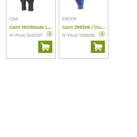
GSA
ERGOS
G
ant Nitriblade Long Premium
G
ant 398306 / Dual-Nit Full-D
N° Prod. 1047107
N° Prod. 1063053