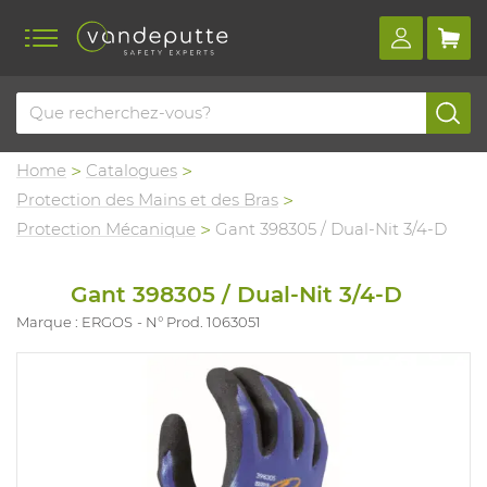
Home
Catalogues
Protection des Mains et des Bras
Protection Mécanique
Gant 398305 / Dual-Nit 3/4-D
Gant 398305 / Dual-Nit 3/4-D
Marque : ERGOS
N° Prod. 1063051