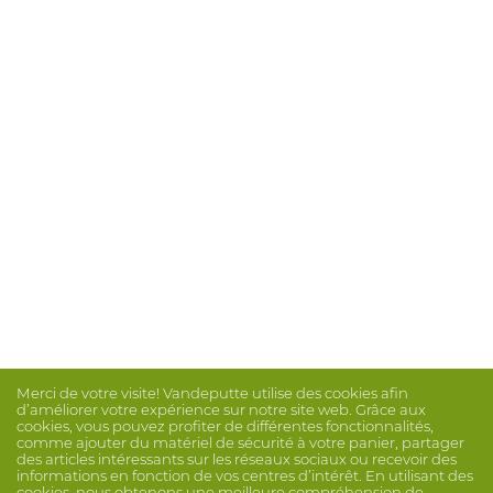
Merci de votre visite! Vandeputte utilise des cookies afin
d’améliorer votre expérience sur notre site web. Grâce aux
cookies, vous pouvez profiter de différentes fonctionnalités,
comme ajouter du matériel de sécurité à votre panier, partager
des articles intéressants sur les réseaux sociaux ou recevoir des
informations en fonction de vos centres d’intérêt. En utilisant des
cookies, nous obtenons une meilleure compréhension de