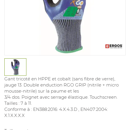
Gant tricoté en HPPE et cobalt (sans fibre de verre),
jauge 13. Double enduction RGO GRIP (nitrile + micro
mousse-nitrile) sur la paume et les
3/4 dos. Poignet avec serrage élastique. Touchscreen.
Tailles : 7 à 11.
Conforme à : EN388:2016: 4.X.4.3.D , EN407:2004:
X.1.X.X.X.X