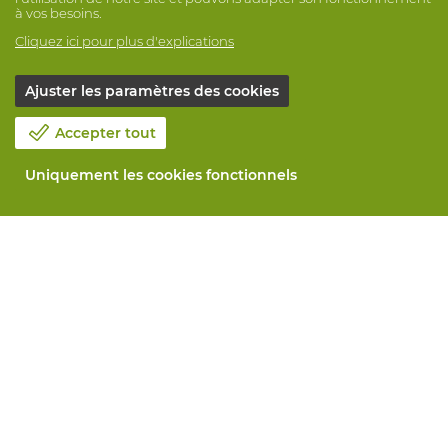
à vos besoins.
Cliquez ici pour plus d'explications
Ajuster les paramètres des cookies
Accepter tout
Uniquement les cookies fonctionnels
Notre société
Blog
Contactez-nous
Prenez un rendez-vous 📆
Responsabilité sociale
Travailler chez Vandeputte
Formulaire de retour