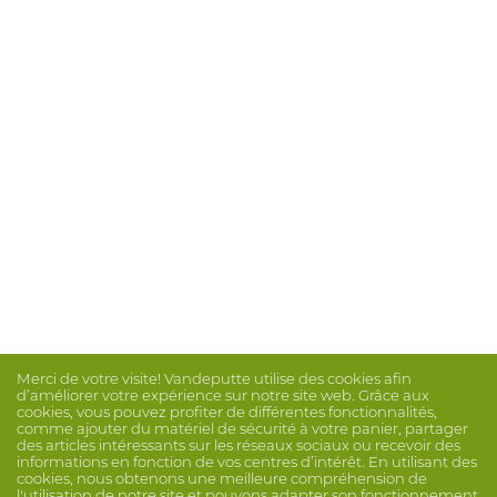
Merci de votre visite! Vandeputte utilise des cookies afin
d’améliorer votre expérience sur notre site web. Grâce aux
cookies, vous pouvez profiter de différentes fonctionnalités,
comme ajouter du matériel de sécurité à votre panier, partager
des articles intéressants sur les réseaux sociaux ou recevoir des
informations en fonction de vos centres d’intérêt. En utilisant des
cookies, nous obtenons une meilleure compréhension de
l'utilisation de notre site et pouvons adapter son fonctionnement