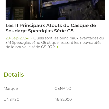
Les 11 Principaux Atouts du Casque de
Soudage Speedglas Série G5
20-Sep-2024
Quels sont les principaux avantages du
3M Speedglas série G5 et quelles sont les nouveautés
de la nouvelle série G5-03 ?
Details
Marque
GENANO
UNSPSC
46182000