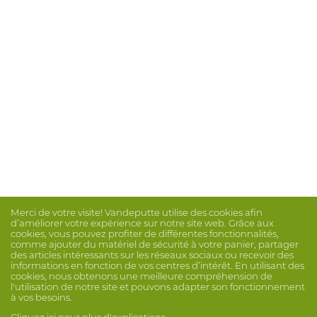
Merci de votre visite! Vandeputte utilise des cookies afin
d’améliorer votre expérience sur notre site web. Grâce aux
cookies, vous pouvez profiter de différentes fonctionnalités,
comme ajouter du matériel de sécurité à votre panier, partager
des articles intéressants sur les réseaux sociaux ou recevoir des
informations en fonction de vos centres d’intérêt. En utilisant des
cookies, nous obtenons une meilleure compréhension de
l'utilisation de notre site et pouvons adapter son fonctionnement
à vos besoins.
Cliquez ici pour plus d'explications