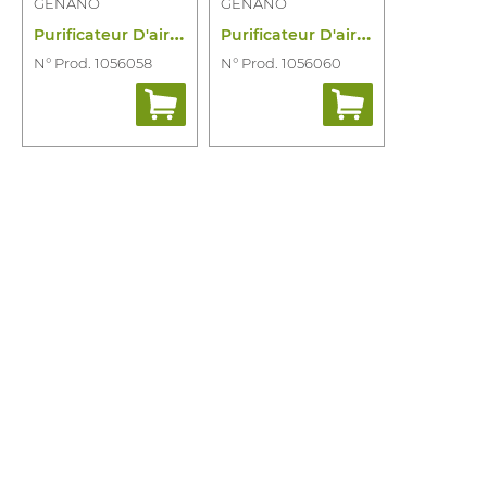
GENANO
GENANO
P
urificateur D'air Aspra L Mobile
P
urificateur D'air Aspra L5000
N° Prod. 1056058
N° Prod. 1056060