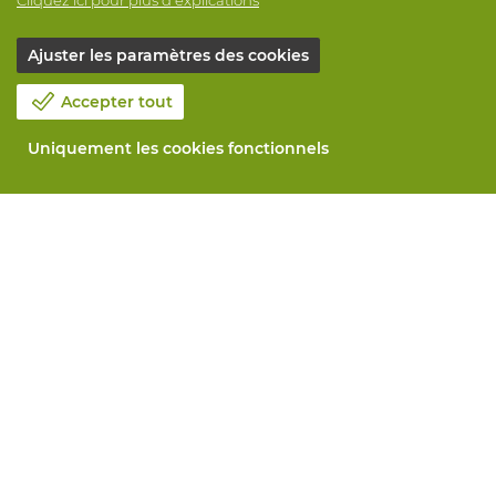
Ajuster les paramètres des cookies
Accepter tout
Uniquement les cookies fonctionnels
Notre société
Blog
Contactez-nous
Prenez un rendez-vous 📆
Responsabilité sociale
Travailler chez Vandeputte
Formulaire de retour
Tous services