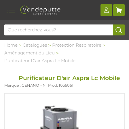
Home
Catalogues
Protection Respiratoire
Aménagement du Lieu
Purificateur D'air Aspra Lc Mobile
Purificateur D'air Aspra Lc Mobile
Marque : GENANO
N° Prod. 1056061