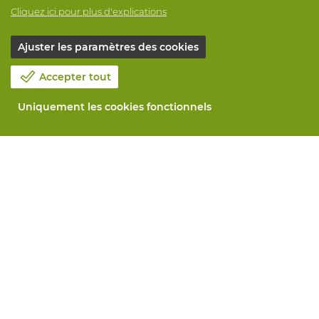
Cliquez ici pour plus d'explications
Ajuster les paramètres des cookies
Accepter tout
Uniquement les cookies fonctionnels
Notre société
Blog
Contactez-nous
Prenez un rendez-vous 📆
Responsabilité sociale
Travailler chez Vandeputte
Formulaire de retour