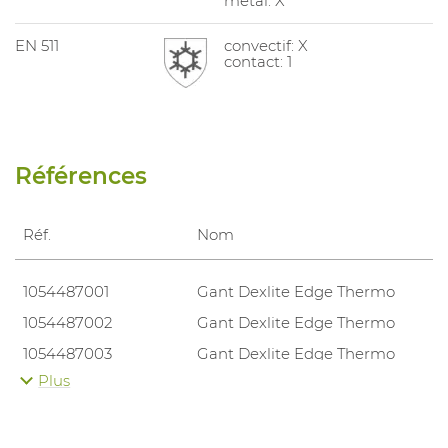
métal: X
EN 511
convectif: X
contact: 1
Références
Réf.
Nom
1054487001
Gant Dexlite Edge Thermo
1054487002
Gant Dexlite Edge Thermo
1054487003
Gant Dexlite Edge Thermo
Plus
1054487004
Gant Dexlite Edge Thermo