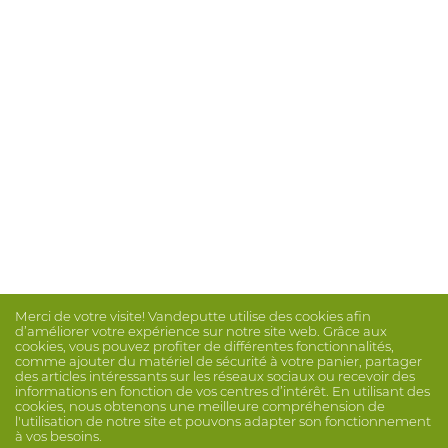
Merci de votre visite! Vandeputte utilise des cookies afin
d’améliorer votre expérience sur notre site web. Grâce aux
cookies, vous pouvez profiter de différentes fonctionnalités,
comme ajouter du matériel de sécurité à votre panier, partager
des articles intéressants sur les réseaux sociaux ou recevoir des
informations en fonction de vos centres d’intérêt. En utilisant des
cookies, nous obtenons une meilleure compréhension de
l'utilisation de notre site et pouvons adapter son fonctionnement
à vos besoins.