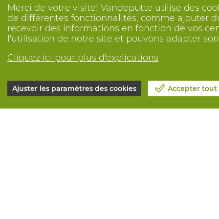
Merci de votre visite! Vandeputte utilise des coo
de différentes fonctionnalités, comme ajouter du
recevoir des informations en fonction de vos ce
l'utilisation de notre site et pouvons adapter s
Cliquez ici pour plus d'explications
Ajuster les paramètres des cookies
Accepter tout
Notre société
Tous service
Blog
Commander e
Contactez-nous
Maintenance 
Prenez un rendez-vous 📆
Services de 
Responsabilité sociale
Marquage