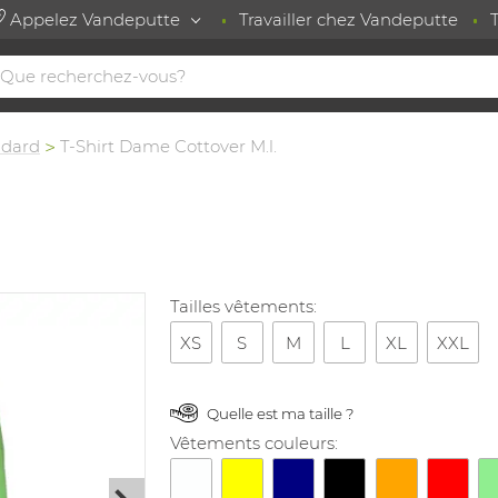
Appelez Vandeputte
Travailler chez Vandeputte
ndard
T-Shirt Dame Cottover M.l.
Tailles vêtements:
XS
S
M
L
XL
XXL
Quelle est ma taille ?
Vêtements couleurs: