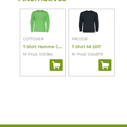
COTTOVER
PROJOB
T
-Shirt Homme Cottover M.l.
T-Shirt Ml 2017
N° Prod. 1051384
N° Prod. 1054879