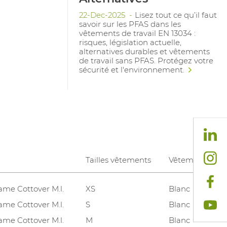
22-Dec-2025
Lisez tout ce qu’il faut
savoir sur les PFAS dans les
vêtements de travail EN 13034 :
risques, législation actuelle,
alternatives durables et vêtements
de travail sans PFAS. Protégez votre
sécurité et l'environnement.
Tailles vêtements
Vêtements cou
ame Cottover M.l.
XS
Blanc
ame Cottover M.l.
S
Blanc
ame Cottover M.l.
M
Blanc