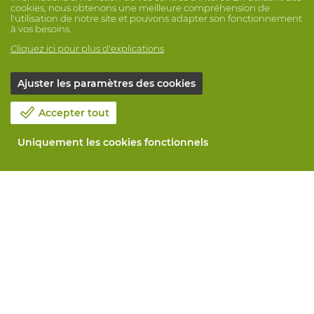
cookies, nous obtenons une meilleure compréhension de
l'utilisation de notre site et pouvons adapter son fonctionnement
à vos besoins.
Cliquez ici pour plus d'explications
Ajuster les paramètres des cookies
Accepter tout
Uniquement les cookies fonctionnels
Notre société
Blog
Contactez-nous
Prenez un rendez-vous 📆
Responsabilité sociale
Travailler chez Vandeputte