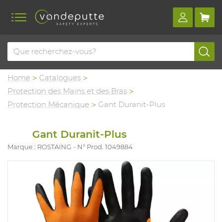
Home
Catalogues
Protection des Mains et des Bras
Protection Mécanique
Gant Duranit-Plus
Gant Duranit-Plus
Marque : ROSTAING
N° Prod. 1049884