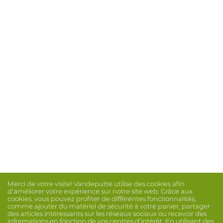
Merci de votre visite! Vandeputte utilise des cookies afin
d’améliorer votre expérience sur notre site web. Grâce aux
cookies, vous pouvez profiter de différentes fonctionnalités,
comme ajouter du matériel de sécurité à votre panier, partager
des articles intéressants sur les réseaux sociaux ou recevoir des
informations en fonction de vos centres d’intérêt. En utilisant des