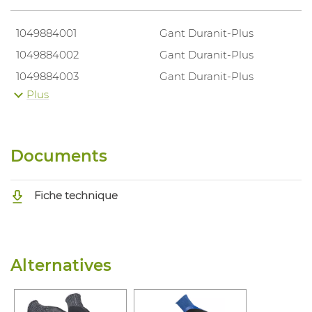
1049884001
Gant Duranit-Plus
1049884002
Gant Duranit-Plus
1049884003
Gant Duranit-Plus
Plus
1049884004
Gant Duranit-Plus
1049884005
Gant Duranit-Plus
Documents
Fiche technique
Alternatives