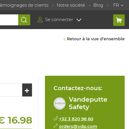
Témoignages de clients
Notre société
Blog
FR
Se connecter
Retour à la vue d'ensemble
Contactez-nous:
Vandeputte
Safety
€ 16.98
+32 3 820 98 60
orders@vdp.com