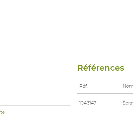
Références
Réf.
No
0
1046147
Spra
te