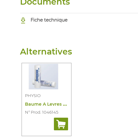
Documents
Fiche technique
Alternatives
PHYSIO
B
aume A Levres Soleil et Froide
N° Prod. 1046145