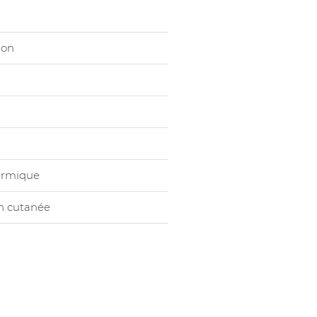
ion
ermique
n cutanée