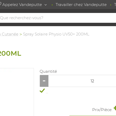
Appelez Vandeputte
Travailler chez Vandeputte
n Cutanée
Spray Solaire Physio UV50+ 200ML
 200ML
Quantité
...
Prix/
Pièce
: