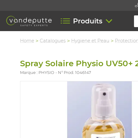
Produits
Home
Catalogues
Hygiene et Peau
Protectio
Spray Solaire Physio UV50+
Marque : PHYSIO
N° Prod. 1046147