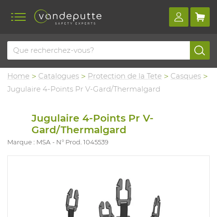
Home
Catalogues
Protection de la Tete
Casques
Jugulaire 4-Points Pr V-Gard/Thermalgard
Jugulaire 4-Points Pr V-
Gard/Thermalgard
Marque : MSA
N° Prod. 1045539