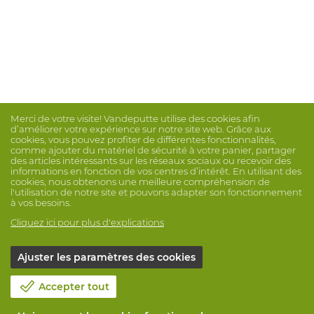
Merci de votre visite! Vandeputte utilise des cookies afin
d’améliorer votre expérience sur notre site web. Grâce aux
cookies, vous pouvez profiter de différentes fonctionnalités,
comme ajouter du matériel de sécurité à votre panier, partager
des articles intéressants sur les réseaux sociaux ou recevoir des
informations en fonction de vos centres d’intérêt. En utilisant des
cookies, nous obtenons une meilleure compréhension de
l'utilisation de notre site et pouvons adapter son fonctionnement
à vos besoins.
Cliquez ici pour plus d'explications
Ajuster les paramètres des cookies
Accepter tout