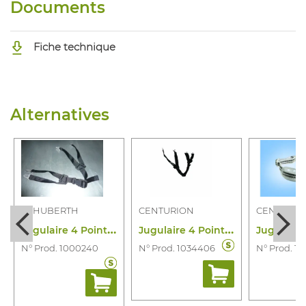
Documents
Fiche technique
Alternatives
SCHUBERTH
CENTURION
CENTURIO
J
ugulaire 4 Points Pr Schuberth
J
ugulaire 4 Points Secureplus
N° Prod. 1000240
N° Prod. 1034406
N° Prod. 1