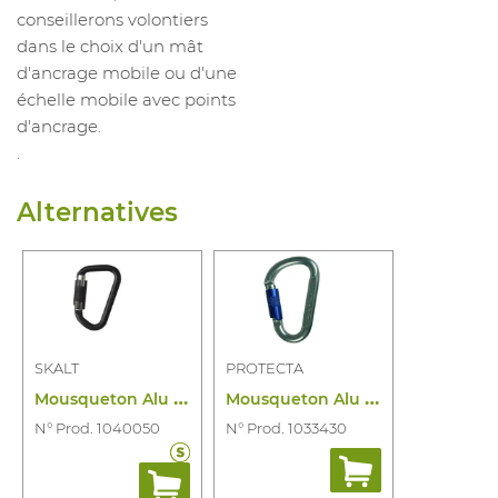
conseillerons volontiers
dans le choix d'un mât
d'ancrage mobile ou d'une
échelle mobile avec points
d'ancrage.
.
Alternatives
SKALT
PROTECTA
M
ousqueton Alu Comito
M
ousqueton Alu KJ5024
N° Prod. 1040050
N° Prod. 1033430