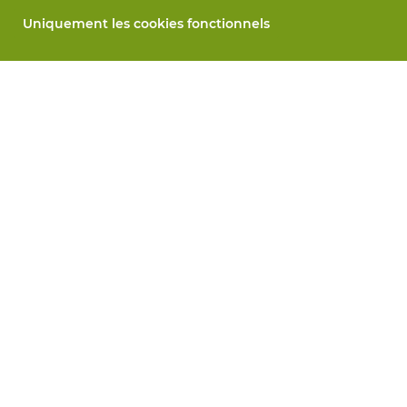
Uniquement les cookies fonctionnels
Notre société
Blog
Contactez-nous
Prenez un rendez-vous 📆
Responsabilité sociale
Travailler chez Vandeputte
Formulaire de retour
Tous services
Commander en ligne
Maintenance et réparation
Services de mesure