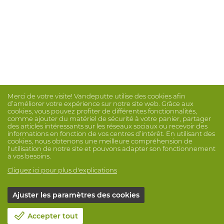
Merci de votre visite! Vandeputte utilise des cookies afin
d’améliorer votre expérience sur notre site web. Grâce aux
cookies, vous pouvez profiter de différentes fonctionnalités,
comme ajouter du matériel de sécurité à votre panier, partager
des articles intéressants sur les réseaux sociaux ou recevoir des
informations en fonction de vos centres d’intérêt. En utilisant des
cookies, nous obtenons une meilleure compréhension de
l'utilisation de notre site et pouvons adapter son fonctionnement
à vos besoins.
Cliquez ici pour plus d'explications
Ajuster les paramètres des cookies
Accepter tout