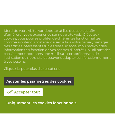
Merci de votre visite! Vandeputte utilise des cookies afin
d’améliorer votre expérience sur notre site web. Grâce aux
cookies, vous pouvez profiter de différentes fonctionnalités,
comme ajouter du matériel de sécurité à votre panier, partager
des articles intéressants sur les réseaux sociaux ou recevoir des
informations en fonction de vos centres d’intérêt. En utilisant des
cookies, nous obtenons une meilleure compréhension de
l'utilisation de notre site et pouvons adapter son fonctionnement
à vos besoins.
Cliquez ici pour plus d'explications
Ajuster les paramètres des cookies
Accepter tout
Uniquement les cookies fonctionnels