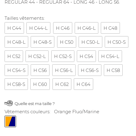
REGULAR 44 - REGULAR 64 - LONG 46 - LONG 56.
Tailles vêtements:
H C44
H C44-L
H C46
H C46-L
H C48
H C48-L
H C48-S
H C50
H C50-L
H C50-S
H C52
H C52-L
H C52-S
H C54
H C54-L
H C54-S
H C56
H C56-L
H C56-S
H C58
H C58-S
H C60
H C62
H C64
Quelle est ma taille ?
Vêtements couleurs:
Orange Fluo/Marine