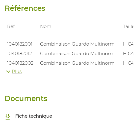
Références
Réf.
Nom
Taille
1040182001
Combinaison Guardo Multinorm
H C44
1040182012
Combinaison Guardo Multinorm
H C44
1040182002
Combinaison Guardo Multinorm
H C46
Plus
1040182013
Combinaison Guardo Multinorm
H C46
1040182003
Combinaison Guardo Multinorm
H C48
1040182014
Combinaison Guardo Multinorm
H C48
Documents
1040182019
Combinaison Guardo Multinorm
H C48
1040182004
Combinaison Guardo Multinorm
H C50
Fiche technique
1040182015
Combinaison Guardo Multinorm
H C50
1040182020
Combinaison Guardo Multinorm
H C50