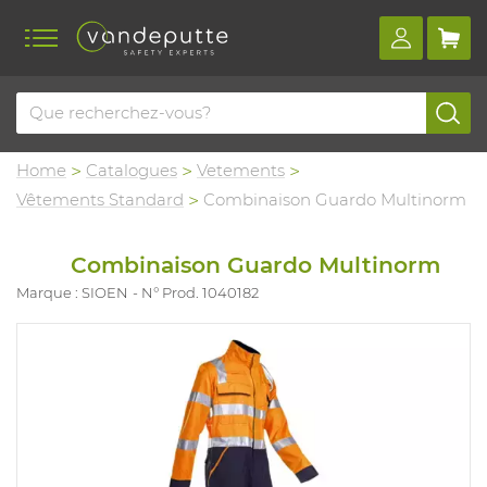
Home
Catalogues
Vetements
Vêtements Standard
Combinaison Guardo Multinorm
Combinaison Guardo Multinorm
Marque : SIOEN
N° Prod. 1040182