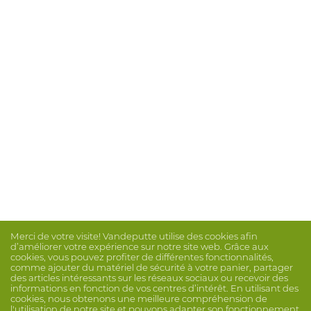
Merci de votre visite! Vandeputte utilise des cookies afin
d’améliorer votre expérience sur notre site web. Grâce aux
cookies, vous pouvez profiter de différentes fonctionnalités,
comme ajouter du matériel de sécurité à votre panier, partager
des articles intéressants sur les réseaux sociaux ou recevoir des
informations en fonction de vos centres d’intérêt. En utilisant des
cookies, nous obtenons une meilleure compréhension de
l'utilisation de notre site et pouvons adapter son fonctionnement