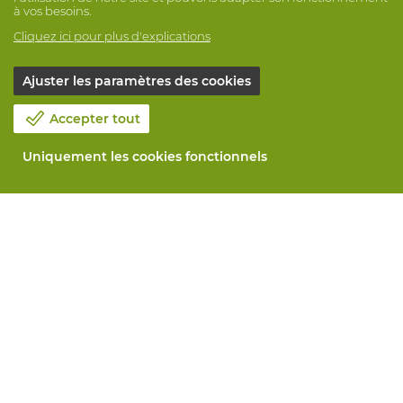
à vos besoins.
Cliquez ici pour plus d'explications
Ajuster les paramètres des cookies
Accepter tout
Uniquement les cookies fonctionnels
Notre société
Blog
Contactez-nous
Prenez un rendez-vous 📆
Responsabilité sociale
Travailler chez Vandeputte
Formulaire de retour