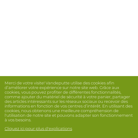
Merci de votre visite! Vandeputte utilise des cookies afin
d’améliorer votre expérience sur notre site web. Grâce aux
cookies, vous pouvez profiter de différentes fonctionnalités,
comme ajouter du matériel de sécurité à votre panier, partager
des articles intéressants sur les réseaux sociaux ou recevoir des
informations en fonction de vos centres d’intérêt. En utilisant des
cookies, nous obtenons une meilleure compréhension de
l'utilisation de notre site et pouvons adapter son fonctionnement
à vos besoins.
Cliquez ici pour plus d'explications