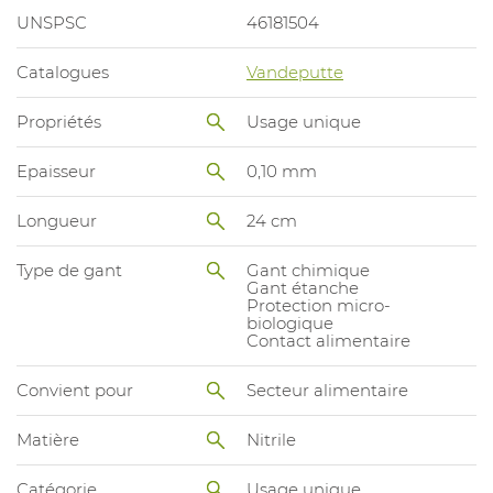
UNSPSC
46181504
Catalogues
Vandeputte
Propriétés
Usage unique
Epaisseur
0,10 mm
Longueur
24 cm
Type de gant
Gant chimique
Gant étanche
Protection micro-
biologique
Contact alimentaire
Convient pour
Secteur alimentaire
Matière
Nitrile
Catégorie
Usage unique