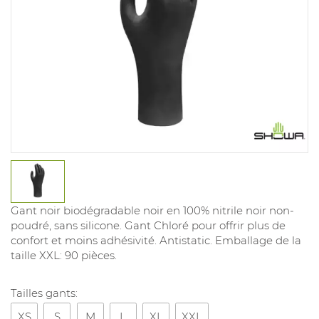
Gant noir biodégradable noir en 100% nitrile noir non-
poudré, sans silicone. Gant Chloré pour offrir plus de
confort et moins adhésivité. Antistatic. Emballage de la
taille XXL: 90 pièces.
Tailles gants:
XS
S
M
L
XL
XXL