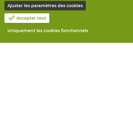
Ajuster les paramètres des cookies
Accepter tout
Uniquement les cookies fonctionnels
Notre société
Blog
Contactez-nous
Prenez un rendez-vous 📆
Responsabilité sociale
Travailler chez Vandeputte
Formulaire de retour
Tous services