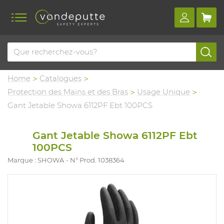
Home
Catalogues
Protection des Mains et des Bras
Usage Unique
Gant Jetable Showa 6112PF Ebt 100PCS
Gant Jetable Showa 6112PF Ebt
100PCS
Marque : SHOWA
N° Prod. 1038364