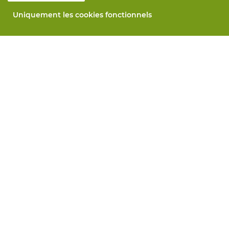
Uniquement les cookies fonctionnels
Notre société
Blog
Contactez-nous
Prenez un rendez-vous 📆
Responsabilité sociale
Travailler chez Vandeputte
Formulaire de retour
Tous services
Commander en ligne
Maintenance et réparation
Services de mesure