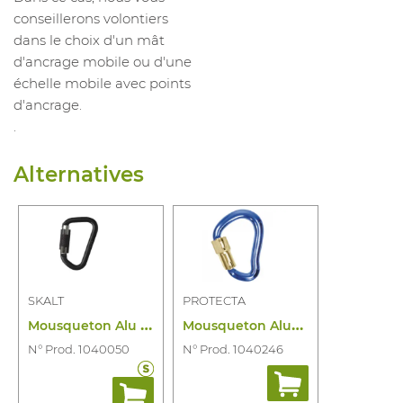
conseillerons volontiers
dans le choix d'un mât
d'ancrage mobile ou d'une
échelle mobile avec points
d'ancrage.
.
Alternatives
SKALT
PROTECTA
M
ousqueton Alu Comito
M
ousqueton Aluminium 19MM
N° Prod. 1040050
N° Prod. 1040246