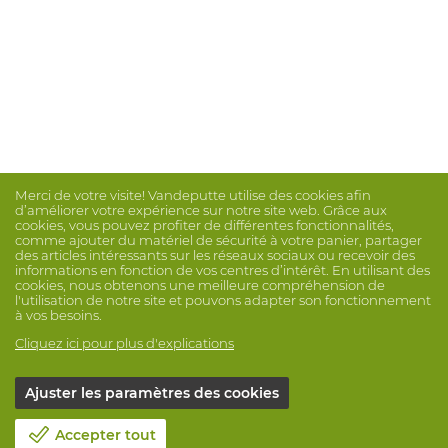
Merci de votre visite! Vandeputte utilise des cookies afin
d’améliorer votre expérience sur notre site web. Grâce aux
cookies, vous pouvez profiter de différentes fonctionnalités,
comme ajouter du matériel de sécurité à votre panier, partager
des articles intéressants sur les réseaux sociaux ou recevoir des
informations en fonction de vos centres d’intérêt. En utilisant des
cookies, nous obtenons une meilleure compréhension de
l'utilisation de notre site et pouvons adapter son fonctionnement
à vos besoins.
Cliquez ici pour plus d'explications
Ajuster les paramètres des cookies
Accepter tout