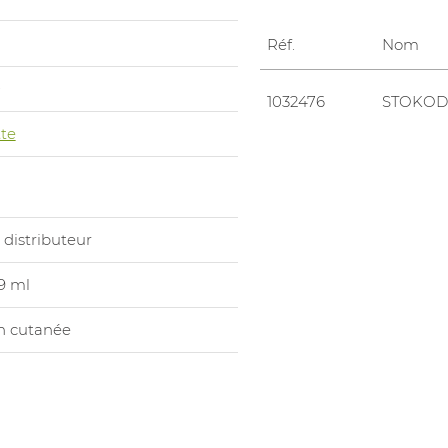
Réf.
Nom
0
1032476
STOKOD
te
distributeur
9 ml
n cutanée