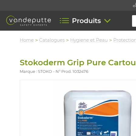
Produits
Home
Catalogues
Hygiene et Peau
Protectio
Stokoderm Grip Pure Carto
Marque : STOKO
N° Prod. 1032476