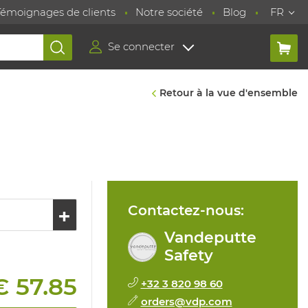
Témoignages de clients
Notre société
Blog
FR
Se connecter
Retour à la vue d'ensemble
Contactez-nous:
Vandeputte
Safety
€ 57.85
+32 3 820 98 60
orders@vdp.com