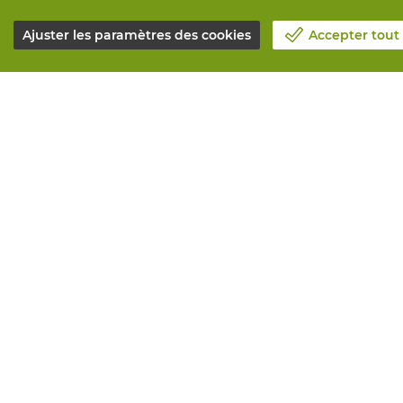
Ajuster les paramètres des cookies
Accepter tout
Notre société
Tous service
Blog
Commander e
Contactez-nous
Maintenance 
Prenez un rendez-vous 📆
Services de 
Responsabilité sociale
Marquage
Travailler chez Vandeputte
Distributeur
Formulaire de retour
Besoin de co
© Vandeputte
Conditions de vente