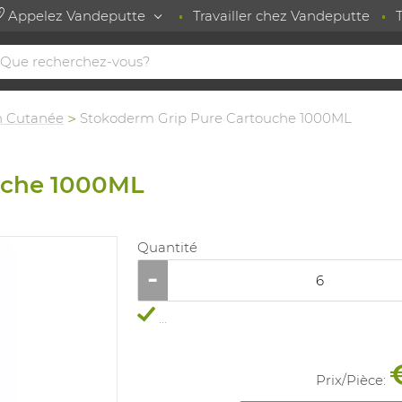
Appelez Vandeputte
Travailler chez Vandeputte
n Cutanée
Stokoderm Grip Pure Cartouche 1000ML
uche 1000ML
Quantité
...
Prix/
Pièce
: