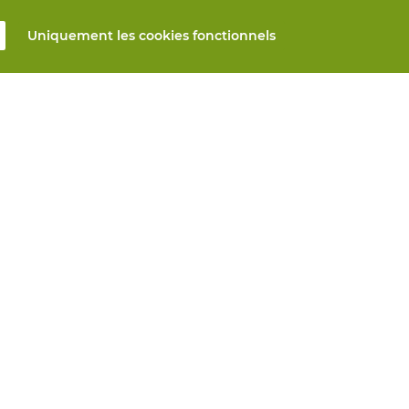
Uniquement les cookies fonctionnels
s
Tous produits
n ligne
EPI sur mesure
et réparation
Protection des mains
mesure
Protection des pieds
Vêtements de protection
s automatiques
nseils? Nous vous aidons
Vie privée
Avis de non-responsabilité
Paramètres 