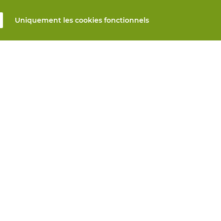
Uniquement les cookies fonctionnels
s
Tous produits
n ligne
EPI sur mesure
et réparation
Protection des mains
mesure
Protection des pieds
Vêtements de protection
s automatiques
nseils? Nous vous aidons
Vie privée
Avis de non-responsabilité
Paramètres 