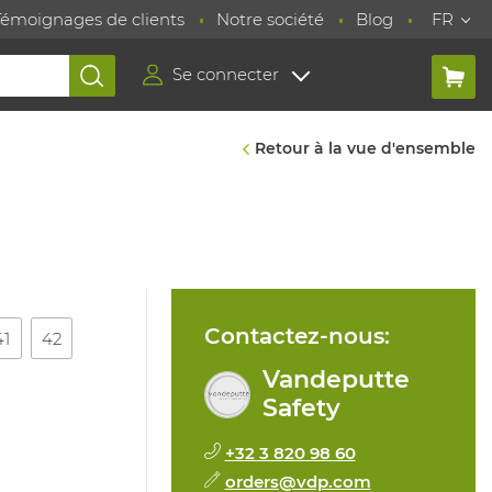
Témoignages de clients
Notre société
Blog
FR
Se connecter
Retour à la vue d'ensemble
Contactez-nous:
41
42
Vandeputte
Safety
+32 3 820 98 60
orders@vdp.com