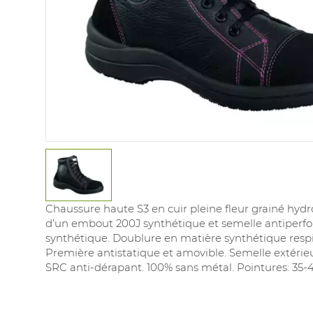
Chaussure haute S3 en cuir pleine fleur grainé hyd
d’un embout 200J synthétique et semelle antiperfo
synthétique. Doublure en matière synthétique respi
Première antistatique et amovible. Semelle extéri
SRC anti-dérapant. 100% sans métal. Pointures: 35-4