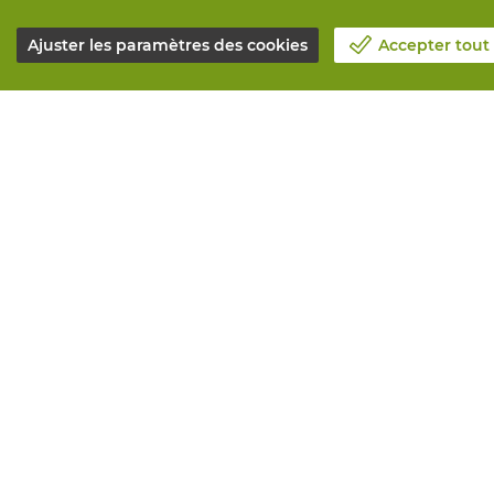
Ajuster les paramètres des cookies
Accepter tout
Notre société
Tous service
Blog
Commander e
Contactez-nous
Maintenance 
Prenez un rendez-vous 📆
Services de 
Responsabilité sociale
Marquage
Travailler chez Vandeputte
Distributeur
Formulaire de retour
Besoin de co
© Vandeputte
Conditions de vente