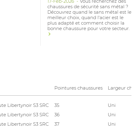
17-Feb-2026
Vous recherchez des
chaussures de sécurité sans métal ?
Découvrez quand le sans métal est le
meilleur choix, quand l'acier est le
plus adapté et comment choisir la
bonne chaussure pour votre secteur.
Pointures chaussures
Largeur cha
te Libertynoir S3 SRC
35
Uni
te Libertynoir S3 SRC
36
Uni
te Libertynoir S3 SRC
37
Uni
te Libertynoir S3 SRC
38
Uni