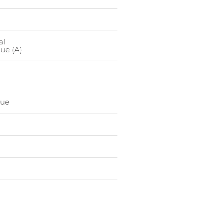
1031178005
Chauss Hau
1031178006
Chauss Hau
1031178007
Chauss Hau
al
que (A)
1031178008
Chauss Hau
que