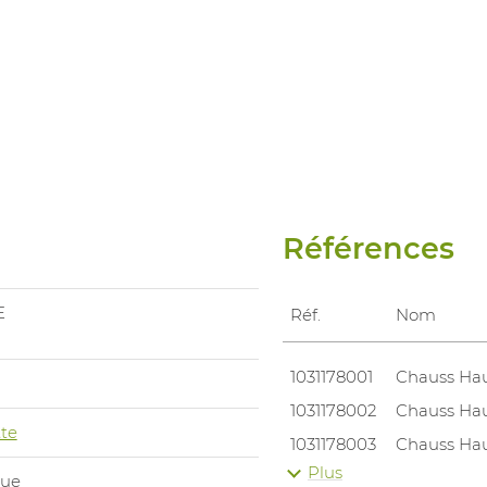
Références
E
Réf.
Nom
1031178001
Chauss Hau
1031178002
Chauss Hau
te
1031178003
Chauss Hau
Plus
1031178004
Chauss Hau
que