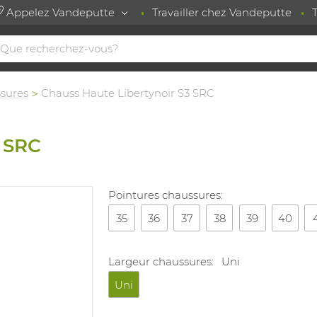
Appelez Vandeputte
Travailler chez Vandeputte
sures
Chauss Haute Libertynoir S3 SRC
3 SRC
Pointures chaussures:
35
36
37
38
39
40
Largeur chaussures:
Uni
Uni