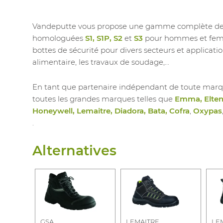
Vandeputte vous propose une gamme complète de c
homologuées
S1, S1P, S2
et
S3
pour hommes et femme
bottes de sécurité pour divers secteurs et application
alimentaire, les travaux de soudage,...
En tant que partenaire indépendant de toute marq
toutes les grandes marques telles que
Emma, Elten,
Honeywell, Lemaitre, Diadora, Bata, Cofra
,
Oxypas
.
Alternatives
GSA
LEMAITRE
LE