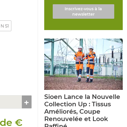
Inscrivez-vous à la
newsletter
 N 51
Sioen Lance la Nouvelle
Collection Up : Tissus
Améliorés, Coupe
Renouvelée et Look
 de €
Raffiné