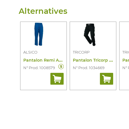
Alternatives
ALSICO
TRICORP
TR
P
antalon Remi A2058687
P
antalon Tricorp TUB2000
N° Prod. 1008579
N° Prod. 1034669
N° 