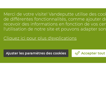
Merci de votre visite! Vandeputte utilise des coo
de différentes fonctionnalités, comme ajouter du
recevoir des informations en fonction de vos ce
l'utilisation de notre site et pouvons adapter s
Cliquez ici pour plus d'explications
Ajuster les paramètres des cookies
Accepter tout
Notre société
Tous service
Blog
Commander e
Contactez-nous
Maintenance 
Prenez un rendez-vous 📆
Services de 