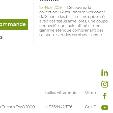
25-Nov-2025
Découvrez la
collection UP multinorm workwear
de Sioen : des best-sellers optimisés
avec des tissus améliorés, une coupe
a commande
enouvelée, un look raffiné et une
gamme étendue comprenant des
salopettes et des combinaisons.
ts
Tailles vêtements
Vêtements cou
n Tricorp TWO2000
H B36/N42/F36
Gris Fonce