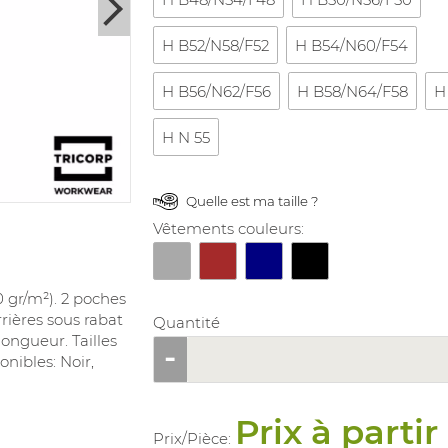
H B52/N58/F52
H B54/N60/F54
H B56/N62/F56
H B58/N64/F58
H
H N 55
Quelle est ma taille ?
Vêtements couleurs:
0 gr/m²). 2 poches
rières sous rabat
Quantité
longueur. Tailles
onibles: Noir,
Prix à partir
Prix/
Pièce
: