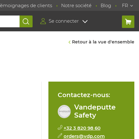
Témoignages de clients
Notre société
Blog
FR
Se connecter
Retour à la vue d'ensemble
Contactez-nous:
Vandeputte
Safety
+32 3 820 98 60
orders@vdp.com