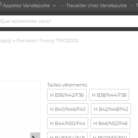
Appelez Vandeputte
Travailler chez Vandeputte
ndard
Pantalon Tricorp TWO2000
Tailles vêtements:
H B36/N42/F36
H B38/N44/F38
H B40/N46/F40
H B42/N48/F42
H B44/N50/F44
H B46/N52/F46
H B48/N54/F48
H B50/N56/F50