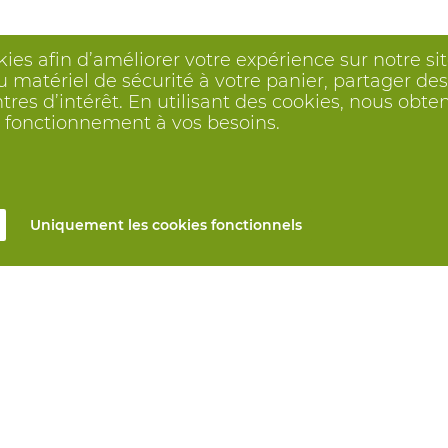
1029448003
Pantalo
1029448004
Pantalo
kies afin d’améliorer votre expérience sur notre s
1029448005
Pantalo
 matériel de sécurité à votre panier, partager des 
ntres d’intérêt. En utilisant des cookies, nous o
1029448006
Pantalo
on fonctionnement à vos besoins.
1029448007
Pantalo
1029448008
Pantalo
1029448009
Pantalo
Uniquement les cookies fonctionnels
1029448010
Pantalo
1029448011
Pantalo
1029448034
Pantalo
1029448053
Pantalo
1029448054
Pantalo
s
Tous produits
1029448023
Pantalo
n ligne
EPI sur mesure
1029448024
Pantalo
et réparation
Protection des mains
1029448025
Pantalo
mesure
Protection des pieds