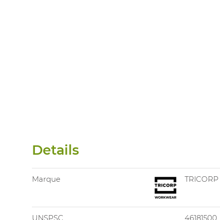
Details
Marque
TRICORP
UNSPSC
46181500