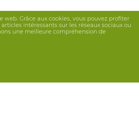
n Tricorp TWO2000
H B40/N46/F40
Marine Bleu
n Tricorp TWO2000
H B42/N48/F42
Marine Bleu
ite web. Grâce aux cookies, vous pouvez profiter
n Tricorp TWO2000
H B44/N50/F44
Marine Bleu
articles intéressants sur les réseaux sociaux ou
btenons une meilleure compréhension de
n Tricorp TWO2000
H B46/N52/F46
Marine Bleu
n Tricorp TWO2000
H B48/N54/F48
Marine Bleu
n Tricorp TWO2000
H B50/N56/F50
Marine Bleu
n Tricorp TWO2000
H B52/N58/F52
Marine Bleu
n Tricorp TWO2000
H B54/N60/F54
Marine Bleu
n Tricorp TWO2000
H B56/N62/F56
Marine Bleu
n Tricorp TWO2000
H B58/N64/F58
Marine Bleu
n Tricorp TWO2000
H N 51
Marine Bleu
n Tricorp TWO2000
H N 55
Marine Bleu
Suivez nous
n Tricorp TWO2000
H B36/N42/F36
Noir .
n Tricorp TWO2000
H B38/N44/F38
Noir .
n Tricorp TWO2000
H B40/N46/F40
Noir .