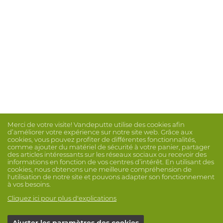
Merci de votre visite! Vandeputte utilise des cookies afin
d’améliorer votre expérience sur notre site web. Grâce aux
cookies, vous pouvez profiter de différentes fonctionnalités,
comme ajouter du matériel de sécurité à votre panier, partager
des articles intéressants sur les réseaux sociaux ou recevoir des
informations en fonction de vos centres d’intérêt. En utilisant des
cookies, nous obtenons une meilleure compréhension de
l'utilisation de notre site et pouvons adapter son fonctionnement
à vos besoins.
Cliquez ici pour plus d'explications