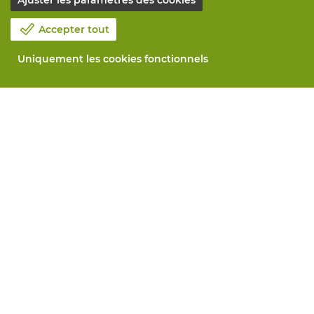
Ajuster les paramètres des cookies
Accepter tout
Uniquement les cookies fonctionnels
Notre société
Blog
Contactez-nous
Prenez un rendez-vous 📆
Responsabilité sociale
Travailler chez Vandeputte
Formulaire de retour
Tous services
Commander en ligne