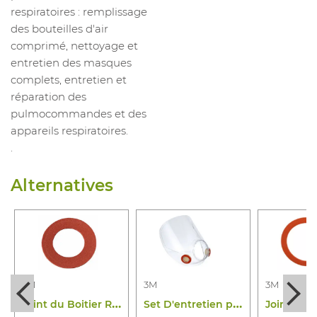
respiratoires : remplissage
des bouteilles d'air
comprimé, nettoyage et
entretien des masques
complets, entretien et
réparation des
pulmocommandes et des
appareils respiratoires.
.
Alternatives
3M
3M
3M
J
oint du Boitier Raccord Serie 6000
S
et D'entretien pour Masque Complet