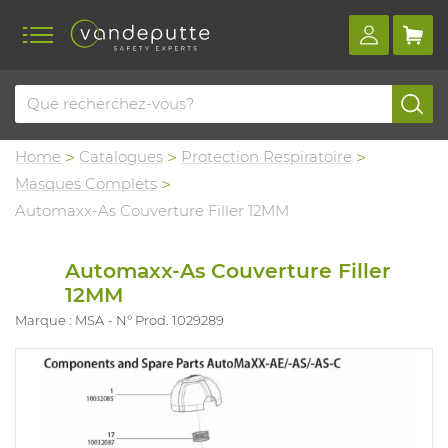
Home
Catalogues
Protection Respiratoire
Masques Complets
Automaxx-As Couverture Filler 12MM
Automaxx-As Couverture Filler
12MM
Marque : MSA
N° Prod. 1029289