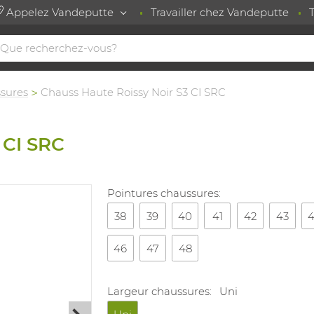
Appelez Vandeputte
Travailler chez Vandeputte
sures
Chauss Haute Roissy Noir S3 CI SRC
 CI SRC
Pointures chaussures:
38
39
40
41
42
43
46
47
48
Largeur chaussures:
Uni