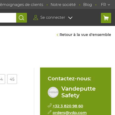
Témoignages de clients
Notre société
Blog
FR
Se connecter
Retour à la vue d'ensemble
Contactez-nous:
44
45
Vandeputte
Safety
+32 3 820 98 60
orders@vdp.com