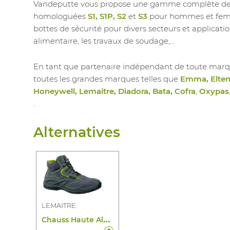
Vandeputte vous propose une gamme complète de c
homologuées
S1, S1P, S2
et
S3
pour hommes et femme
bottes de sécurité pour divers secteurs et application
alimentaire, les travaux de soudage,...
En tant que partenaire indépendant de toute marq
toutes les grandes marques telles que
Emma, Elten,
Honeywell, Lemaitre, Diadora, Bata, Cofra
,
Oxypas
.
Alternatives
LEMAITRE
C
hauss Haute Albi S3 CI SRC