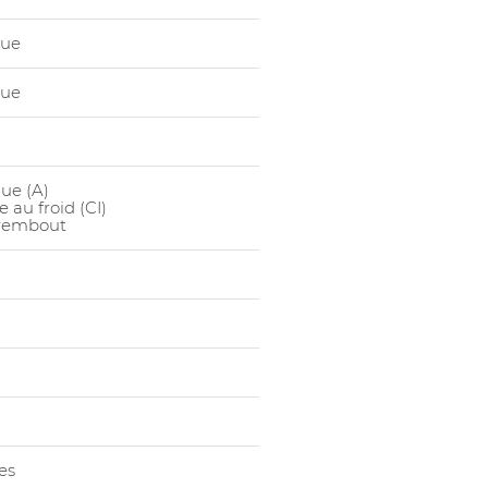
1025635003
Chauss Hau
SRC
que
1025635004
Chauss Hau
que
SRC
1025635005
Chauss Hau
SRC
1025635006
Chauss Hau
que (A)
SRC
 au froid (CI)
urembout
1025635007
Chauss Hau
SRC
1025635008
Chauss Hau
SRC
1025635009
Chauss Hau
SRC
1025635010
Chauss Hau
SRC
1025635011
Chauss Hau
es
SRC