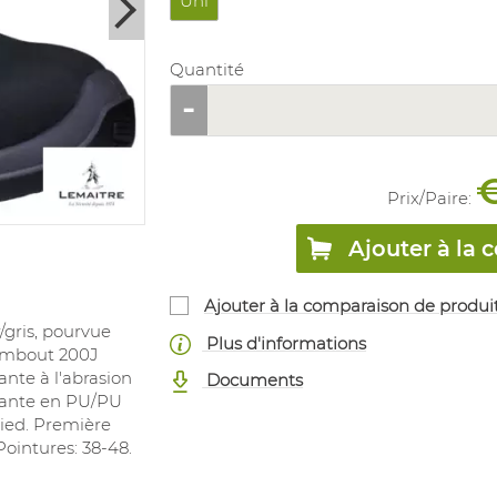
Uni
Quantité
€
Prix/
Paire
:
Ajouter à l
Ajouter à la comparaison de produi
/gris, pourvue
Plus d'informations
 embout 200J
ante à l'abrasion
Documents
apante en PU/PU
pied. Première
ointures: 38-48.