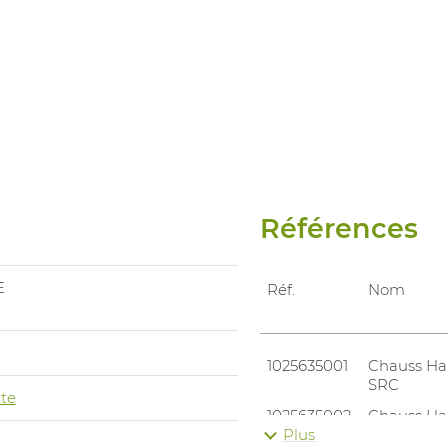
Références
E
Réf.
Nom
1025635001
Chauss Hau
SRC
te
1025635002
Chauss Hau
SRC
Plus