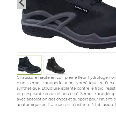
Next
Chaussure haute en cuir pleine fleur hydrofuge noir
d'une semelle antiperforation synthétique et d'un
synthétique. Doublure isolante contre le froid, résist
et perspirante en textil non tissé. Semelle antidér
avec absorption des chocs et support pour l'avant-
anatomique en PU mousse, résistante à l'abrasion. P