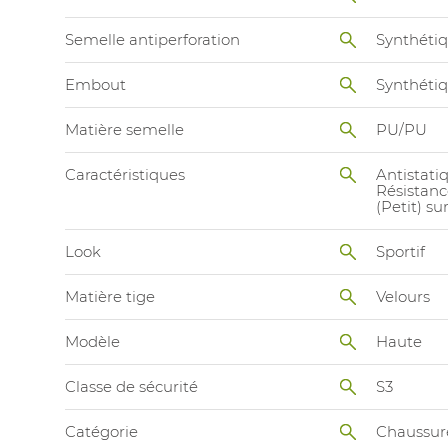
Semelle antiperforation
Synthéti
Embout
Synthéti
Matière semelle
PU/PU
Caractéristiques
Antistati
Résistance
(Petit) s
Look
Sportif
Matière tige
Velours
Modèle
Haute
Classe de sécurité
S3
Catégorie
Chaussur