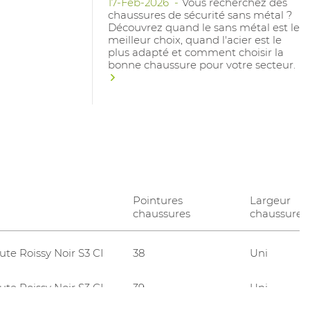
17-Feb-2026
Vous recherchez des
chaussures de sécurité sans métal ?
Découvrez quand le sans métal est le
meilleur choix, quand l'acier est le
plus adapté et comment choisir la
bonne chaussure pour votre secteur.
Pointures
Largeur
chaussures
chaussures
te Roissy Noir S3 CI
38
Uni
te Roissy Noir S3 CI
39
Uni