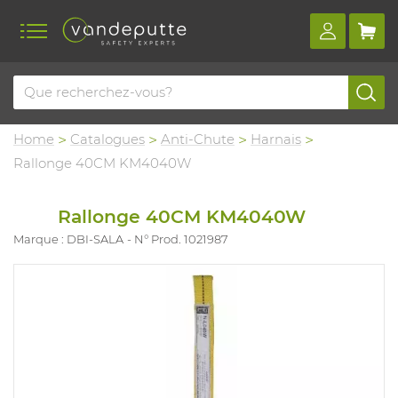
Home
Catalogues
Anti-Chute
Harnais
Rallonge 40CM KM4040W
Rallonge 40CM KM4040W
Marque : DBI-SALA
N° Prod. 1021987