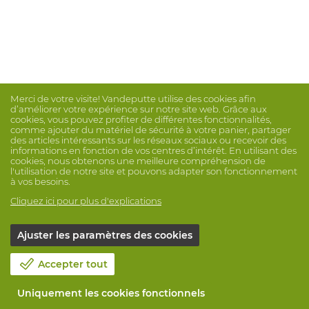
Merci de votre visite! Vandeputte utilise des cookies afin
d’améliorer votre expérience sur notre site web. Grâce aux
cookies, vous pouvez profiter de différentes fonctionnalités,
comme ajouter du matériel de sécurité à votre panier, partager
des articles intéressants sur les réseaux sociaux ou recevoir des
informations en fonction de vos centres d’intérêt. En utilisant des
cookies, nous obtenons une meilleure compréhension de
l'utilisation de notre site et pouvons adapter son fonctionnement
à vos besoins.
Cliquez ici pour plus d'explications
Ajuster les paramètres des cookies
Accepter tout
Uniquement les cookies fonctionnels