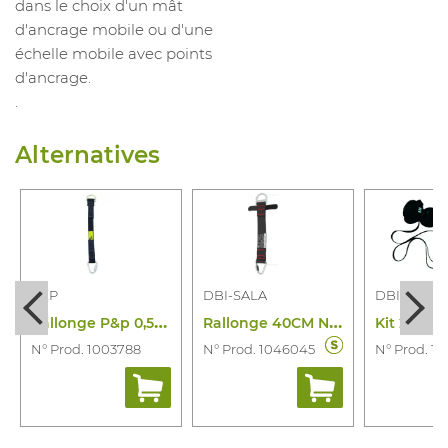
dans le choix d'un mât
d'ancrage mobile ou d'une
échelle mobile avec points
d'ancrage.
.
Alternatives
P&P
DBI-SALA
DBI-SALA
R
allonge P&p 0,5M pour Harnais
R
allonge 40CM Noir 1150909
N° Prod. 1003788
N° Prod. 1046045
N° Prod. 1