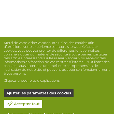
Merci de votre visite! Vandeputte utilise des cookies afin
d’améliorer votre expérience sur notre site web. Grâce aux
cookies, vous pouvez profiter de différentes fonctionnalités,
comme ajouter du matériel de sécurité à votre panier, partager
des articles intéressants sur les réseaux sociaux ou recevoir des
informations en fonction de vos centres d’intérêt. En utilisant des
cookies, nous obtenons une meilleure compréhension de
l'utilisation de notre site et pouvons adapter son fonctionnement
à vos besoins.
Cliquez ici pour plus d'explications
Ajuster les paramètres des cookies
Accepter tout