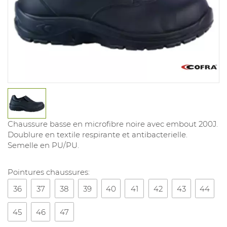
Chaussure basse en microfibre noire avec embout 200J.
Doublure en textile respirante et antibacterielle.
Semelle en PU/PU.
Pointures chaussures:
36
37
38
39
40
41
42
43
44
45
46
47