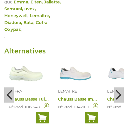
que
Emma, Elten, Jallatte,
Samurai, uvex,
Honeywell, Lemaitre,
Diadora, Bata, Cofra
,
Oxypas
,…
.
Alternatives
COFRA
LEMAITRE
LEMAITRE
C
hauss Basse Tullus S2 FO SR
C
hauss Basse Impala S2 CI SRC Homme
N° Prod. 1017648
N° Prod. 1042100
N° Prod. 1