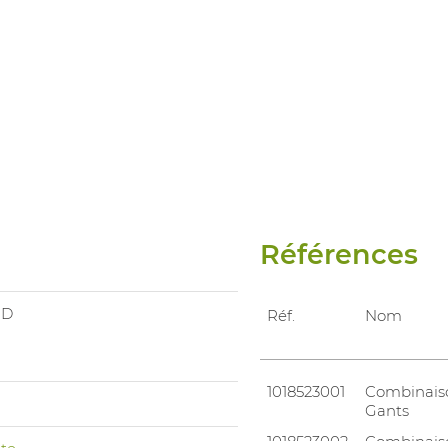
Références
ND
Réf.
Nom
1018523001
Combinais
Gants
1018523002
Combinais