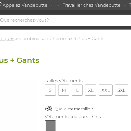
Appelez Vandeputte
Travailler chez Vandeputte
miques
Combinaison Chemmax 3 Plus + Gants
s + Gants
Tailles vêtements:
S
M
L
XL
XXL
3XL
Quelle est ma taille ?
Vêtements couleurs:
Gris