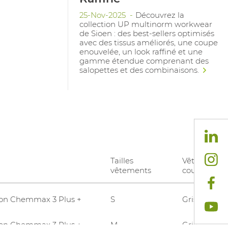
25-Nov-2025
Découvrez la
collection UP multinorm workwear
de Sioen : des best-sellers optimisés
avec des tissus améliorés, une coupe
enouvelée, un look raffiné et une
gamme étendue comprenant des
salopettes et des combinaisons.
Tailles
Vêtements
vêtements
couleurs
on Chemmax 3 Plus +
S
Gris
on Chemmax 3 Plus +
M
Gris