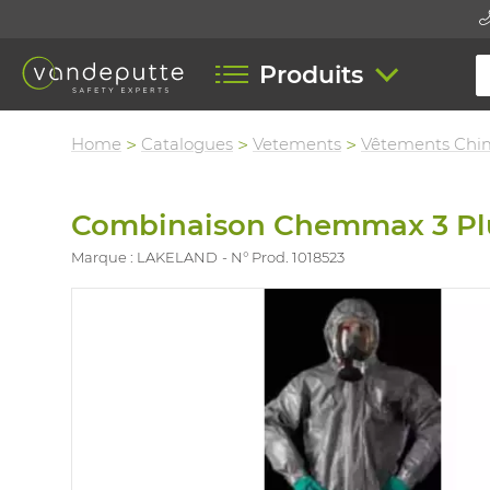
Produits
Home
Catalogues
Vetements
Vêtements Chi
Combinaison Chemmax 3 Plu
Marque : LAKELAND
N° Prod. 1018523