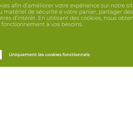
kies afin d’améliorer votre expérience sur notre s
 matériel de sécurité à votre panier, partager des 
ntres d’intérêt. En utilisant des cookies, nous o
on fonctionnement à vos besoins.
Uniquement les cookies fonctionnels
s
Tous produits
n ligne
EPI sur mesure
et réparation
Protection des mains
mesure
Protection des pieds
Vêtements de protection