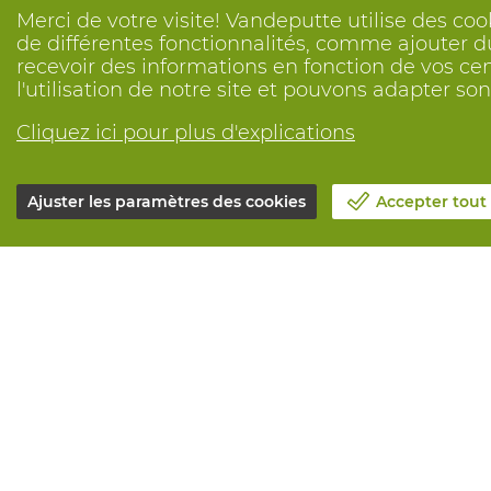
Merci de votre visite! Vandeputte utilise des coo
de différentes fonctionnalités, comme ajouter du
recevoir des informations en fonction de vos ce
l'utilisation de notre site et pouvons adapter s
Cliquez ici pour plus d'explications
Ajuster les paramètres des cookies
Accepter tout
Notre société
Tous service
Blog
Commander e
Contactez-nous
Maintenance 
Prenez un rendez-vous 📆
Services de 
Responsabilité sociale
Marquage