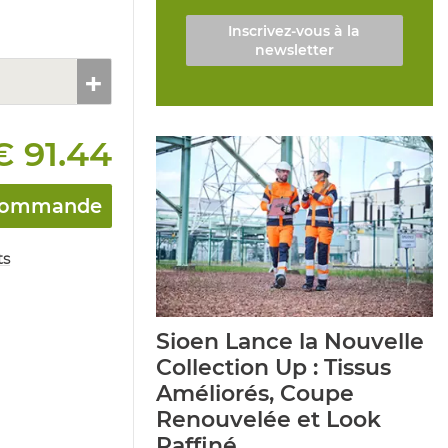
Inscrivez-vous à la
newsletter
€ 91.44
a commande
ts
Sioen Lance la Nouvelle
Collection Up : Tissus
Améliorés, Coupe
Renouvelée et Look
Raffiné