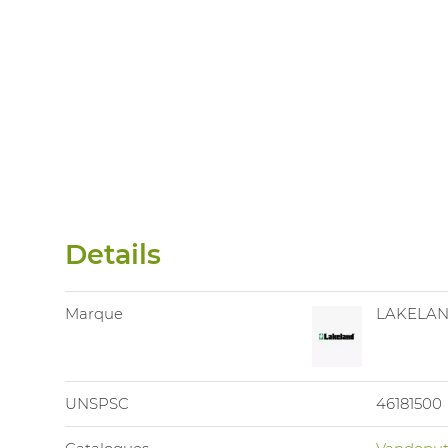
Details
Marque
LAKELA
UNSPSC
46181500