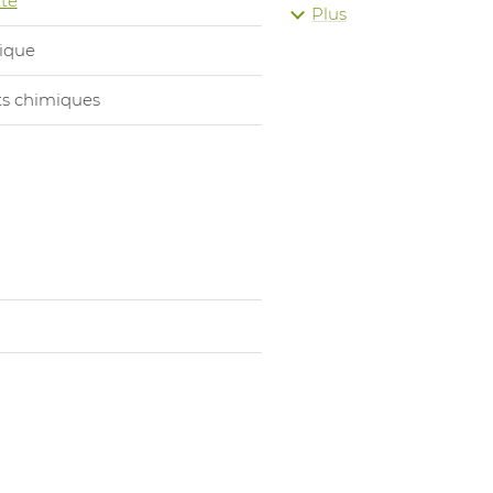
te
Gants
Plus
1018523003
Combinais
ique
Gants
s chimiques
1018523004
Combinais
Gants
1018523005
Combinais
Gants
1018523006
Combinais
Gants