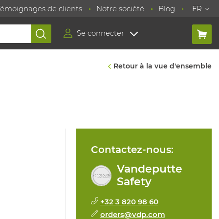
Témoignages de clients
Notre société
Blog
FR
Se connecter
Retour à la vue d'ensemble
Contactez-nous:
Vandeputte
Safety
+32 3 820 98 60
orders@vdp.com