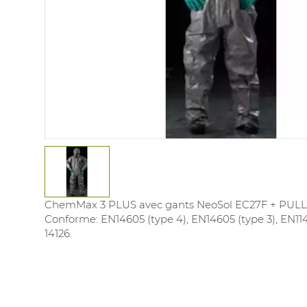
ChemMax 3 PLUS avec gants NeoSol EC27F + PUL
Conforme: EN14605 (type 4), EN14605 (type 3), EN114
14126.