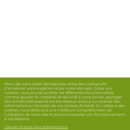
Merci de votre visite! Vandeputte utilise des cookies afin
d’améliorer votre expérience sur notre site web. Grâce aux
cookies, vous pouvez profiter de différentes fonctionnalités,
comme ajouter du matériel de sécurité à votre panier, partager
des articles intéressants sur les réseaux sociaux ou recevoir des
informations en fonction de vos centres d’intérêt. En utilisant des
cookies, nous obtenons une meilleure compréhension de
l'utilisation de notre site et pouvons adapter son fonctionnement
à vos besoins.
Cliquez ici pour plus d'explications