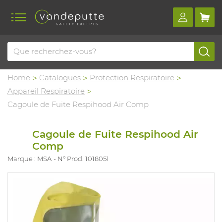
Home
Catalogues
Protection Respiratoire
Appareil Respiratoire
Cagoule de Fuite Respihood Air Comp
Cagoule de Fuite Respihood Air
Comp
Marque : MSA
N° Prod. 1018051