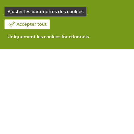
Ajuster les paramètres des cookies
Accepter tout
Uniquement les cookies fonctionnels
Notre société
Blog
Contactez-nous
Prenez un rendez-vous 📆
Responsabilité sociale
Travailler chez Vandeputte
Formulaire de retour
Tous services