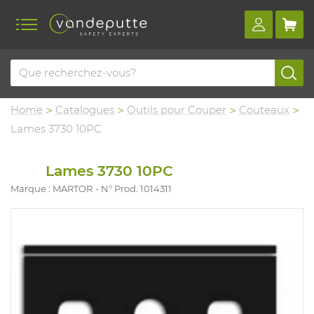
Home
Catalogues
Outils pour Couper
Couteaux
Lames 3730 10PC
Lames 3730 10PC
Marque : MARTOR
N° Prod. 1014311