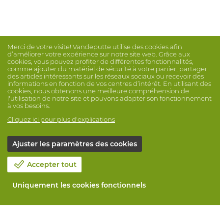
Merci de votre visite! Vandeputte utilise des cookies afin
d’améliorer votre expérience sur notre site web. Grâce aux
cookies, vous pouvez profiter de différentes fonctionnalités,
comme ajouter du matériel de sécurité à votre panier, partager
des articles intéressants sur les réseaux sociaux ou recevoir des
informations en fonction de vos centres d’intérêt. En utilisant des
cookies, nous obtenons une meilleure compréhension de
l'utilisation de notre site et pouvons adapter son fonctionnement
à vos besoins.
Cliquez ici pour plus d'explications
Ajuster les paramètres des cookies
Accepter tout
Uniquement les cookies fonctionnels