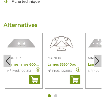
Fiche technique
Alternatives
MARTOR
MARTOR
MARTOR
L
ames large 60099.70 10 pcs
Lames 3550 10pc
N° Prod. 1021313
N° Prod. 1025552
N° Prod. 1