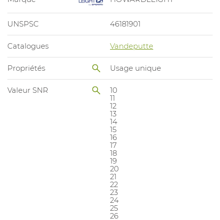
UNSPSC
46181901
Catalogues
Vandeputte
Propriétés
Usage unique
Valeur SNR
10
11
12
13
14
15
16
17
18
19
20
21
22
23
24
25
26