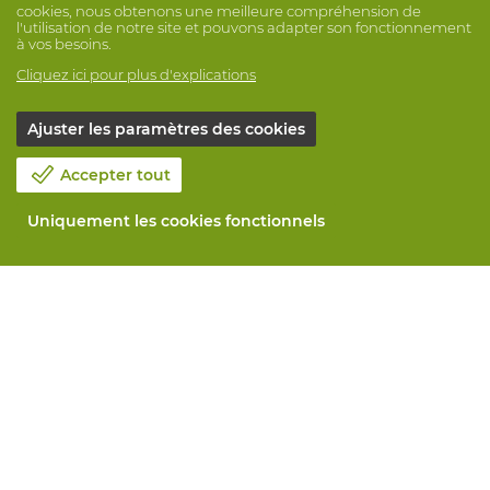
cookies, nous obtenons une meilleure compréhension de
l'utilisation de notre site et pouvons adapter son fonctionnement
à vos besoins.
Cliquez ici pour plus d'explications
Ajuster les paramètres des cookies
Accepter tout
Uniquement les cookies fonctionnels
Notre société
Blog
Contactez-nous
Prenez un rendez-vous 📆
Responsabilité sociale
Travailler chez Vandeputte