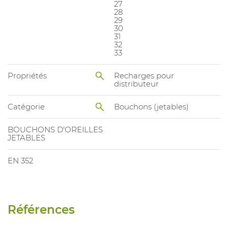
27
28
29
30
31
32
33
Propriétés
Recharges pour
distributeur
Catégorie
Bouchons (jetables)
BOUCHONS D'OREILLES
JETABLES
EN 352
Références