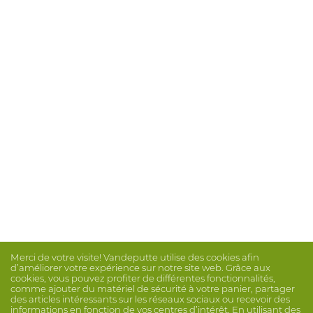
Merci de votre visite! Vandeputte utilise des cookies afin
d’améliorer votre expérience sur notre site web. Grâce aux
cookies, vous pouvez profiter de différentes fonctionnalités,
comme ajouter du matériel de sécurité à votre panier, partager
des articles intéressants sur les réseaux sociaux ou recevoir des
informations en fonction de vos centres d’intérêt. En utilisant des