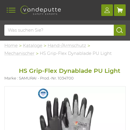
Home
Kataloge
Hand-/Armschutz
Mechanischer
HS Grip-Flex Dynablade PU Light
HS Grip-Flex Dynablade PU Light
Marke : SAMURAI
Prod.-Nr. 1034700