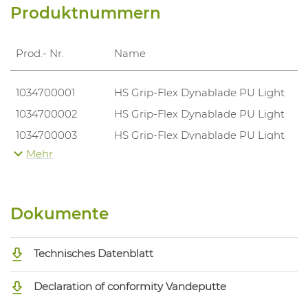
Produktnummern
Prod.- Nr.
Name
1034700001
HS Grip-Flex Dynablade PU Light
1034700002
HS Grip-Flex Dynablade PU Light
1034700003
HS Grip-Flex Dynablade PU Light
Mehr
1034700004
HS Grip-Flex Dynablade PU Light
1034700005
HS Grip-Flex Dynablade PU Light
Dokumente
Technisches Datenblatt
Declaration of conformity Vandeputte