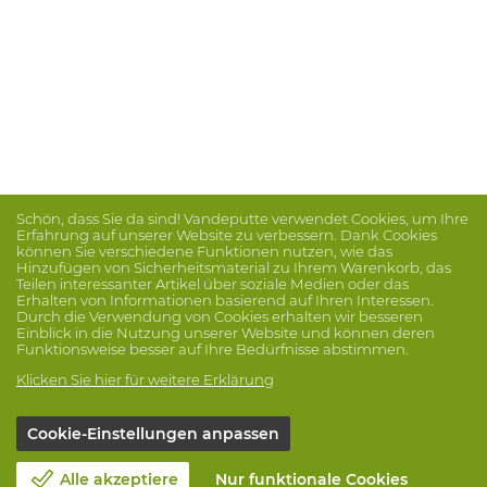
Schön, dass Sie da sind! Vandeputte verwendet Cookies, um Ihre
Erfahrung auf unserer Website zu verbessern. Dank Cookies
können Sie verschiedene Funktionen nutzen, wie das
Hinzufügen von Sicherheitsmaterial zu Ihrem Warenkorb, das
Teilen interessanter Artikel über soziale Medien oder das
Erhalten von Informationen basierend auf Ihren Interessen.
Durch die Verwendung von Cookies erhalten wir besseren
Einblick in die Nutzung unserer Website und können deren
Funktionsweise besser auf Ihre Bedürfnisse abstimmen.
Klicken Sie hier für weitere Erklärung
Cookie-Einstellungen anpassen
Alle akzeptiere
Nur funktionale Cookies