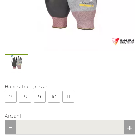
Handschuhgrösse:
7
8
9
10
11
Anzahl