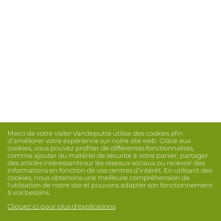
Merci de votre visite! Vandeputte utilise des cookies afin
d’améliorer votre expérience sur notre site web. Grâce aux
cookies, vous pouvez profiter de différentes fonctionnalités,
comme ajouter du matériel de sécurité à votre panier, partager
des articles intéressants sur les réseaux sociaux ou recevoir des
informations en fonction de vos centres d’intérêt. En utilisant des
cookies, nous obtenons une meilleure compréhension de
l'utilisation de notre site et pouvons adapter son fonctionnement
à vos besoins.
Cliquez ici pour plus d'explications