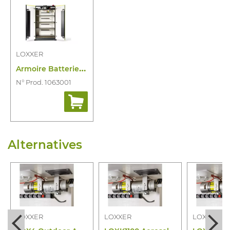
LOXXER
A
rmoire Batteries LOXK2000 Vdma
N° Prod. 1063001
Alternatives
LOXXER
LOXXER
LOXXER