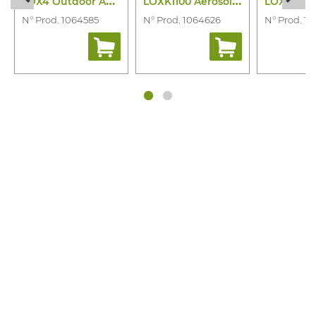
L
OX4 Outdoor Aerosol Kit
L
OXK1100 Aerosol Kit
LOXK12 Ae
N° Prod. 1064585
N° Prod. 1064626
N° Prod. 1