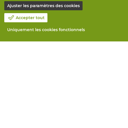
Ajuster les paramètres des cookies
Accepter tout
Uniquement les cookies fonctionnels
Notre société
Blog
Contactez-nous
Prenez un rendez-vous 📆
Responsabilité sociale
Travailler chez Vandeputte
Formulaire de retour
Tous services