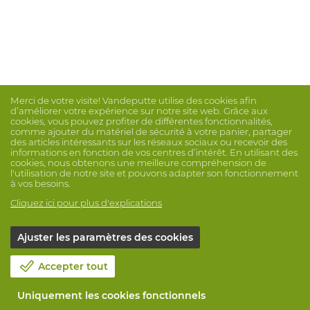
Merci de votre visite! Vandeputte utilise des cookies afin
d’améliorer votre expérience sur notre site web. Grâce aux
cookies, vous pouvez profiter de différentes fonctionnalités,
comme ajouter du matériel de sécurité à votre panier, partager
des articles intéressants sur les réseaux sociaux ou recevoir des
informations en fonction de vos centres d’intérêt. En utilisant des
cookies, nous obtenons une meilleure compréhension de
l'utilisation de notre site et pouvons adapter son fonctionnement
à vos besoins.
Cliquez ici pour plus d'explications
Ajuster les paramètres des cookies
Accepter tout
Uniquement les cookies fonctionnels