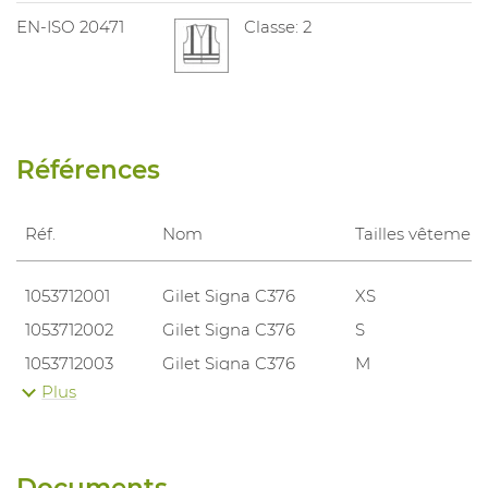
EN-ISO 20471
Classe: 2
Références
Réf.
Nom
Tailles vêtement
1053712001
Gilet Signa C376
XS
1053712002
Gilet Signa C376
S
1053712003
Gilet Signa C376
M
Plus
1053712004
Gilet Signa C376
L
1053712005
Gilet Signa C376
XL
1053712006
Gilet Signa C376
XXL