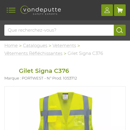
Home
Catalogues
Vetements
Vêtements Réfléchissantes
Gilet Signa C376
Gilet Signa C376
Marque : PORTWEST
N° Prod. 1053712