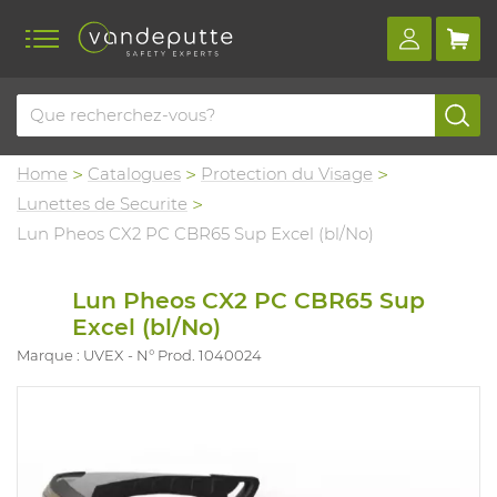
Home
Catalogues
Protection du Visage
Lunettes de Securite
Lun Pheos CX2 PC CBR65 Sup Excel (bl/No)
Lun Pheos CX2 PC CBR65 Sup
Excel (bl/No)
Marque : UVEX
N° Prod. 1040024