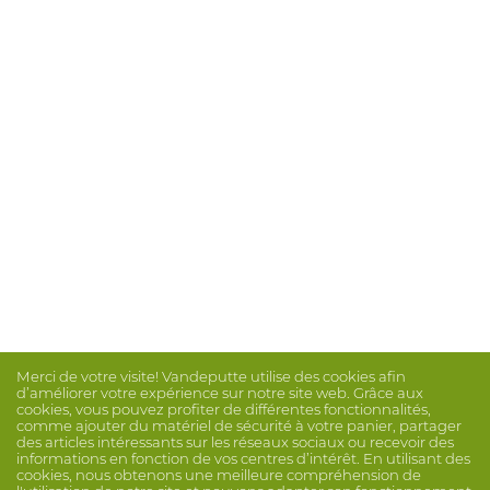
Merci de votre visite! Vandeputte utilise des cookies afin
d’améliorer votre expérience sur notre site web. Grâce aux
cookies, vous pouvez profiter de différentes fonctionnalités,
comme ajouter du matériel de sécurité à votre panier, partager
des articles intéressants sur les réseaux sociaux ou recevoir des
informations en fonction de vos centres d’intérêt. En utilisant des
cookies, nous obtenons une meilleure compréhension de