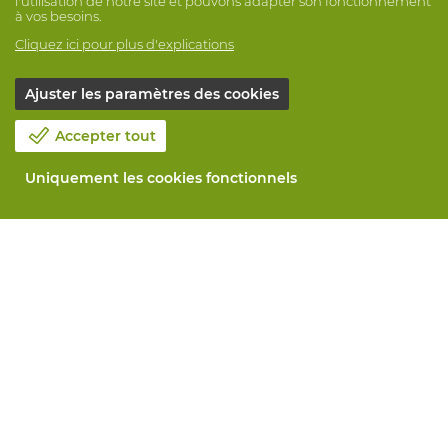
l'utilisation de notre site et pouvons adapter son fonctionnement
à vos besoins.
Cliquez ici pour plus d'explications
Ajuster les paramètres des cookies
Accepter tout
Uniquement les cookies fonctionnels
Notre société
Blog
Contactez-nous
Prenez un rendez-vous 📆
Responsabilité sociale
Travailler chez Vandeputte
Formulaire de retour