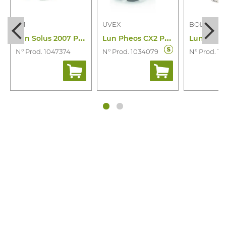
3M
UVEX
BOLLE
L
un Solus 2007 PC I/O Ar Ab (bl/Gr)
L
un Pheos CX2 PC Gris Sup Excel (bl/No)
N° Prod. 1047374
N° Prod. 1034079
N° Prod. 1