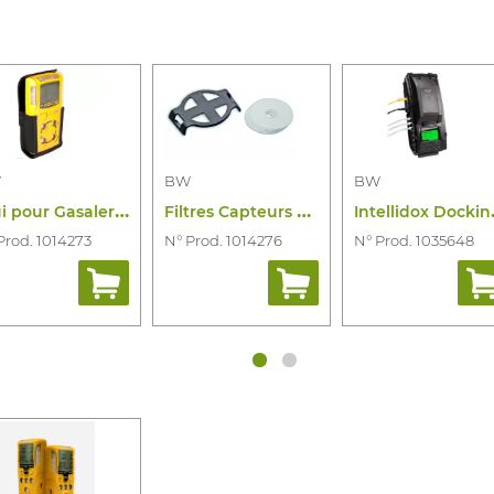
W
BW
BW
Next
E
tui pour Gasalertmicroclip Xt/Xl
F
iltres Capteurs GASALERTMICROCLIP(5PCS)
ntellido
Prod. 1014273
N° Prod. 1014276
N° Prod. 1035648