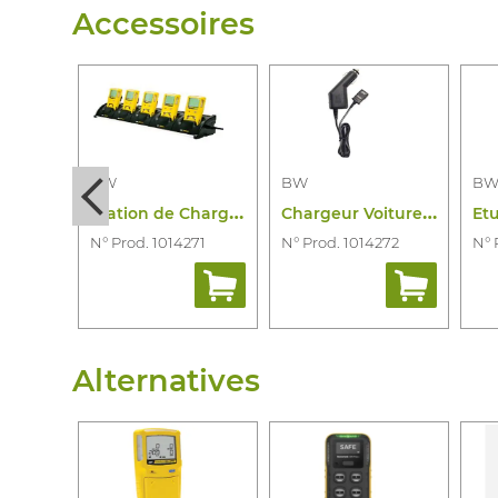
Accessoires
BW
BW
B
S
tation de Chargement Gasalertmicroclip
C
hargeur Voiture Microclip/Quattro/Xt
N° Prod. 1014271
N° Prod. 1014272
N° 
1
2
Alternatives