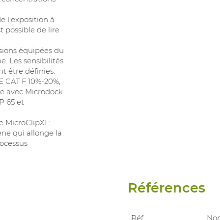
e l'exposition à
 possible de lire
rsions équipées du
. Les sensibilités
t être définies.
IE CAT F 10%-20%,
le avec Microdock
IP 65 et
e MicroClipXL:
ne qui allonge la
rocessus
Références
Réf.
No