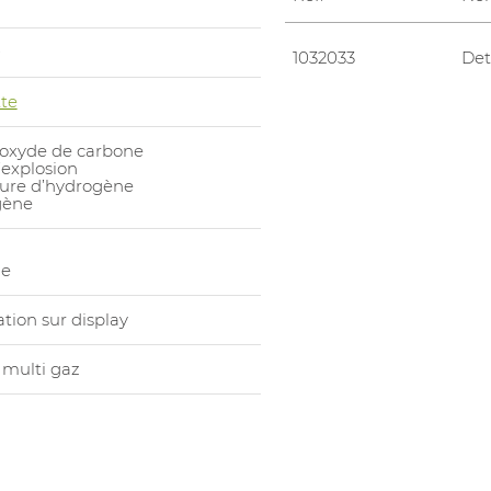
0
1032033
Det
te
oxyde de carbone
explosion
fure d’hydrogène
gène
ie
tion sur display
 multi gaz