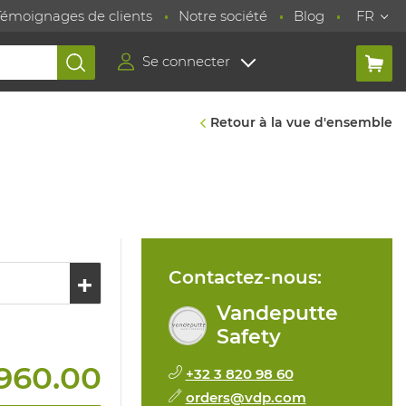
Témoignages de clients
Notre société
Blog
FR
Se connecter
Retour à la vue d'ensemble
Contactez-nous:
Vandeputte
Safety
960.00
+32 3 820 98 60
orders@vdp.com