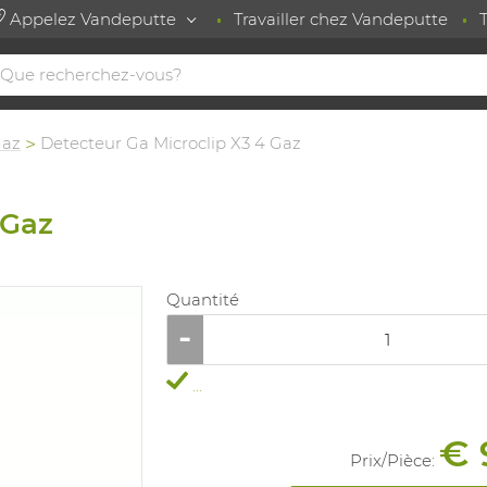
Appelez Vandeputte
Travailler chez Vandeputte
Gaz
Detecteur Ga Microclip X3 4 Gaz
 Gaz
Quantité
...
€ 
Prix/
Pièce
: