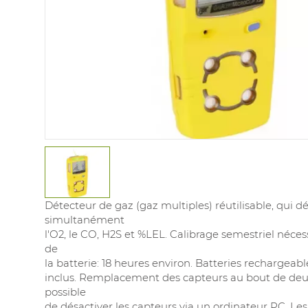
Détecteur de gaz (gaz multiples) réutilisable, qui d
simultanément
l'O2, le CO, H2S et %LEL. Calibrage semestriel néce
de
la batterie: 18 heures environ. Batteries rechargeab
inclus. Remplacement des capteurs au bout de deux 
possible
de désactiver les capteurs via un ordinateur PC. Le