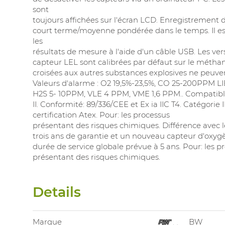
sont
toujours affichées sur l'écran LCD. Enregistrement d
court terme/moyenne pondérée dans le temps. Il est
les
résultats de mesure à l'aide d'un câble USB. Les ve
capteur LEL sont calibrées par défaut sur le méthane
croisées aux autres substances explosives ne peuven
Valeurs d'alarme : O2 19,5%-23,5%, CO 25-200PPM L
H2S 5- 10PPM, VLE 4 PPM, VME 1,6 PPM.. Compatib
II. Conformité: 89/336/CEE et Ex ia IIC T4. Catégorie 
certification Atex. Pour: les processus
présentant des risques chimiques. Différence avec l
trois ans de garantie et un nouveau capteur d'oxygè
durée de service globale prévue à 5 ans. Pour: les p
présentant des risques chimiques.
Details
Marque
BW