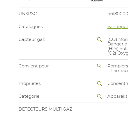
UNSPSC
4618000
Catalogues
Vandeput
Capteur gaz
(CO) Mon
Danger d’
(H2S) Sul
(O2) Oxy
Convient pour
Pompiers
Pharmac
Propriétés
Concentra
Catégorie
Appareils
DETECTEURS MULTI GAZ