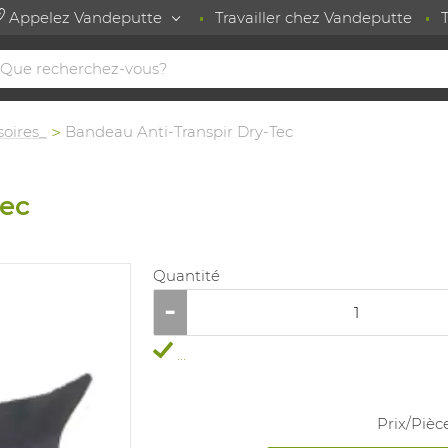
Appelez Vandeputte
Travailler chez Vandeputte
soires_
Bandeau Anti-Transpir Dry-Tec
Tec
Quantité
...
Prix/
Pièc