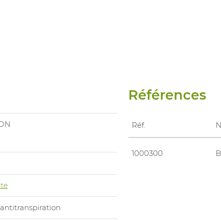
Références
ON
Réf.
1000300
B
te
ntitranspiration