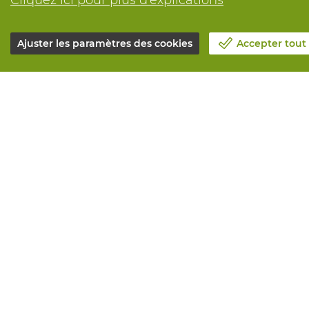
Cliquez ici pour plus d'explications
Ajuster les paramètres des cookies
Accepter tout
Notre société
Tous service
Blog
Commander e
Contactez-nous
Maintenance 
Prenez un rendez-vous 📆
Services de 
Responsabilité sociale
Marquage
Travailler chez Vandeputte
Distributeur
Formulaire de retour
Besoin de co