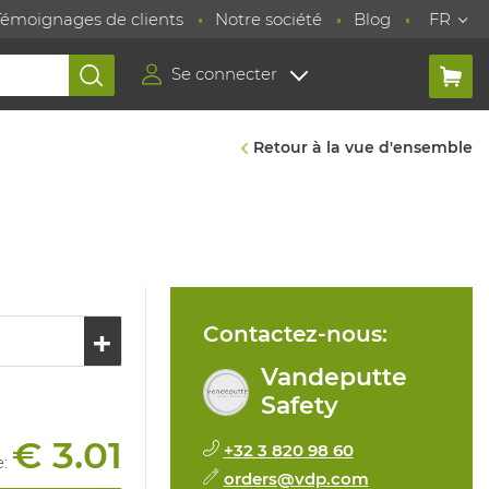
Témoignages de clients
Notre société
Blog
FR
Se connecter
Retour à la vue d'ensemble
Contactez-nous:
Vandeputte
Safety
€ 3.01
+32 3 820 98 60
e
:
orders@vdp.com