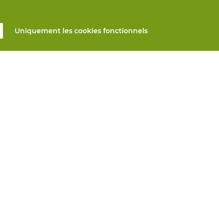
Uniquement les cookies fonctionnels
s
Tous produits
n ligne
EPI sur mesure
et réparation
Protection des mains
mesure
Protection des pieds
Vêtements de protection
s automatiques
nseils? Nous vous aidons