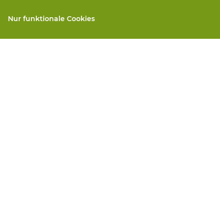
Nur funktionale Cookies
gen
Alle Produkte
llen
PSA nach Maß
and repair
Handschutz
 services
Fuss Schutz
Protektive Kleidung
 machines
We will take care for you
ngen
Datenschutz
Haftungsausschluss
Cookie-Eins