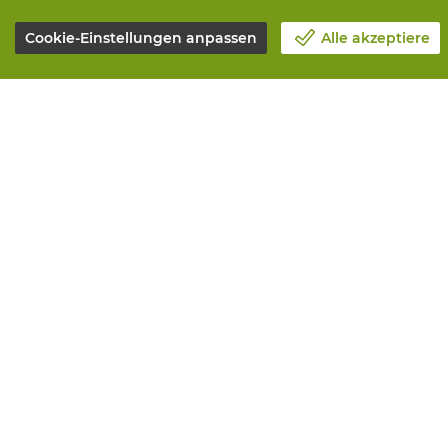
Cookie-Einstellungen anpassen
Alle akzeptiere
Unsere Firma
Alle Leistun
Blog
Online beste
Kontakt
Maintenance 
Einen Termin machen 📆
Measurement
Corporate Social Responsability
Printing
Arbeiten bei Vandeputte
Distribution
Rucksendeformular
Need advice? 
© Vandeputte
Verkaufsbedingu