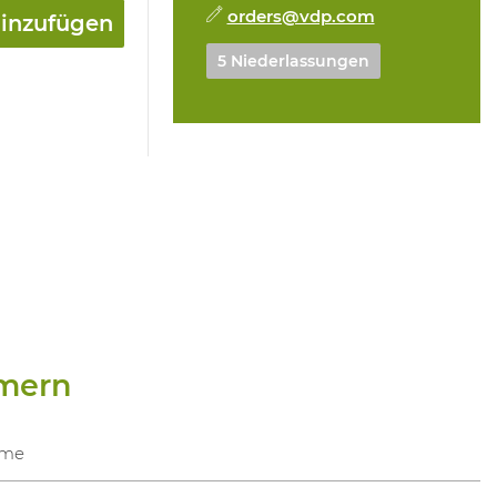
orders@vdp.com
hinzufügen
5 Niederlassungen
mern
me