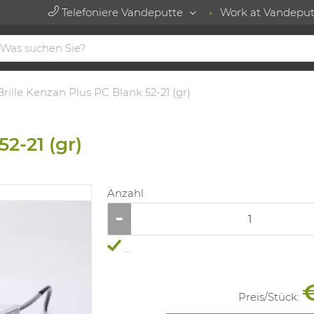
Telefoniere Vandeputte
Work at Vandeput
Brille Kenzan Plus PC Blank 52-21 (gr)
2-21 (gr)
Anzahl
...
Preis/
Stück
: