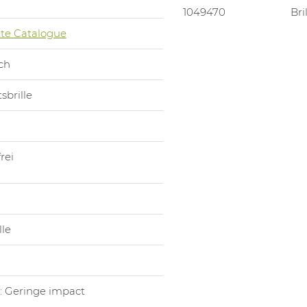
1049470
Bri
te Catalogue
ch
sbrille
rei
lle
: Geringe impact