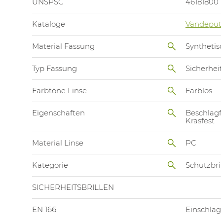
UNSPSC
46181800
Kataloge
Vandeput
Material Fassung
Synthetis
Typ Fassung
Sicherheit
Farbtöne Linse
Farblos
Eigenschaften
Beschlagf
Krasfest
Material Linse
PC
Kategorie
Schutzbri
SICHERHEITSBRILLEN
EN 166
Einschlag