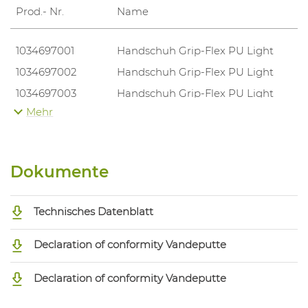
Prod.- Nr.
Name
1034697001
Handschuh Grip-Flex PU Light
1034697002
Handschuh Grip-Flex PU Light
1034697003
Handschuh Grip-Flex PU Light
Mehr
1034697004
Handschuh Grip-Flex PU Light
1034697005
Handschuh Grip-Flex PU Light
1034697006
Handschuh Grip-Flex PU Light
Dokumente
Technisches Datenblatt
Declaration of conformity Vandeputte
Declaration of conformity Vandeputte