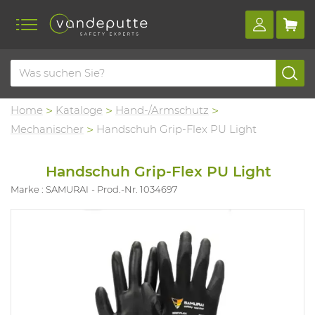
Home
Kataloge
Hand-/Armschutz
Mechanischer
Handschuh Grip-Flex PU Light
Handschuh Grip-Flex PU Light
Marke : SAMURAI
Prod.-Nr. 1034697