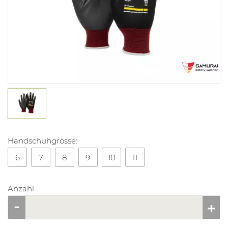
Handschuhgrösse:
6
7
8
9
10
11
Anzahl