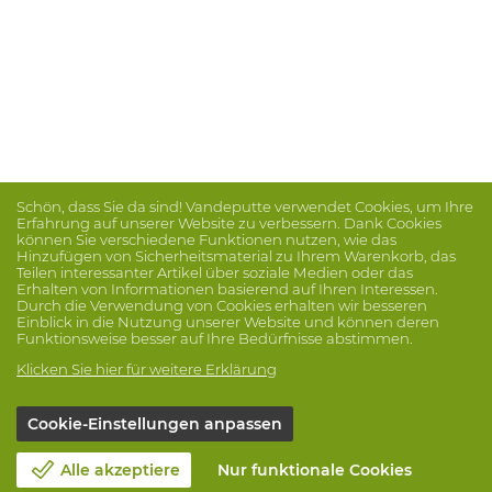
Schön, dass Sie da sind! Vandeputte verwendet Cookies, um Ihre
Erfahrung auf unserer Website zu verbessern. Dank Cookies
können Sie verschiedene Funktionen nutzen, wie das
Hinzufügen von Sicherheitsmaterial zu Ihrem Warenkorb, das
Teilen interessanter Artikel über soziale Medien oder das
Erhalten von Informationen basierend auf Ihren Interessen.
Durch die Verwendung von Cookies erhalten wir besseren
Einblick in die Nutzung unserer Website und können deren
Funktionsweise besser auf Ihre Bedürfnisse abstimmen.
Klicken Sie hier für weitere Erklärung
Cookie-Einstellungen anpassen
Alle akzeptiere
Nur funktionale Cookies