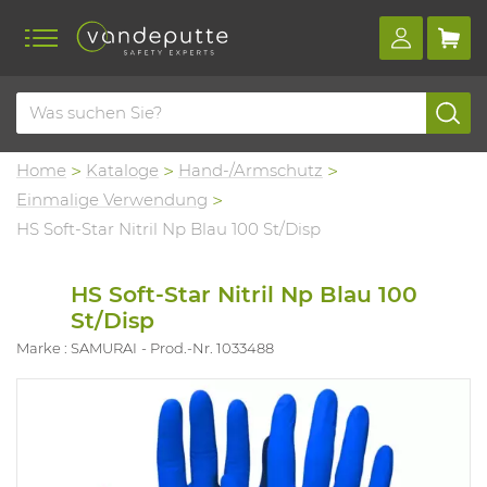
Home
Kataloge
Hand-/Armschutz
Einmalige Verwendung
HS Soft-Star Nitril Np Blau 100 St/Disp
HS Soft-Star Nitril Np Blau 100
St/Disp
Marke : SAMURAI
Prod.-Nr. 1033488