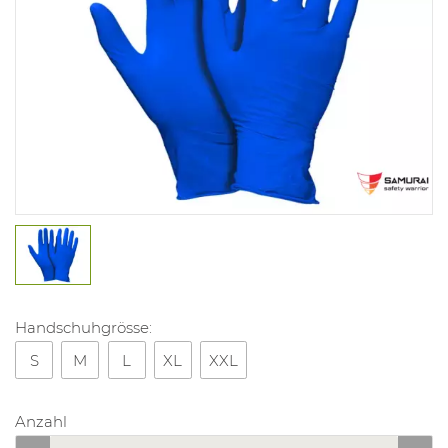
Handschuhgrösse:
S
M
L
XL
XXL
Anzahl