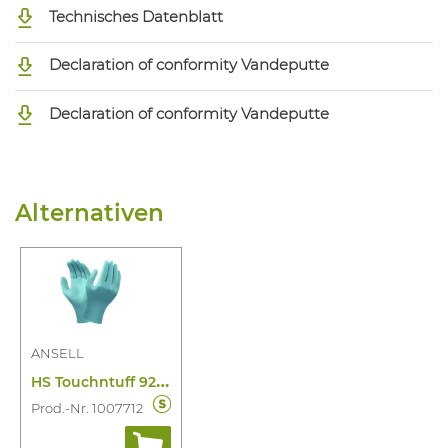
Technisches Datenblatt
Declaration of conformity Vandeputte
Declaration of conformity Vandeputte
Alternativen
ANSELL
H
S Touchntuff 92-670 100 St/Disp
Prod.-Nr. 1007712