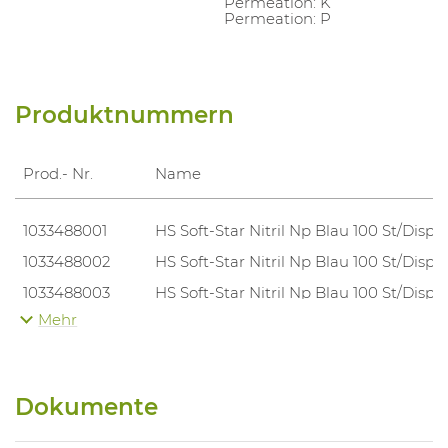
Permeation: K
Permeation: P
Produktnummern
Prod.- Nr.
Name
1033488001
HS Soft-Star Nitril Np Blau 100 St/Disp
1033488002
HS Soft-Star Nitril Np Blau 100 St/Disp
1033488003
HS Soft-Star Nitril Np Blau 100 St/Disp
Mehr
1033488004
HS Soft-Star Nitril Np Blau 100 St/Disp
1033488005
HS Soft-Star Nitril Np Blau 100 St/Disp
Dokumente