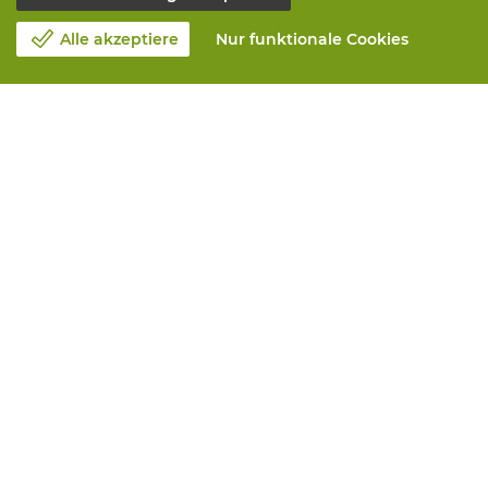
Alle akzeptiere
Nur funktionale Cookies
Unsere Firma
Blog
Kontakt
Einen Termin machen 📆
Corporate Social Responsability
Arbeiten bei Vandeputte
Rucksendeformular
Alle Leistungen
Online bestellen
Maintenance and repair
Measurement services