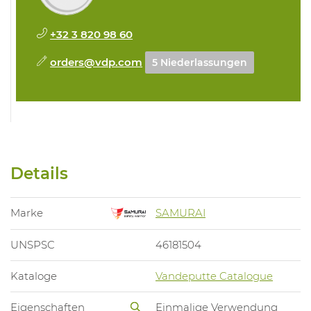
+32 3 820 98 60
orders@vdp.com
5 Niederlassungen
Details
Marke
SAMURAI
UNSPSC
46181504
Kataloge
Vandeputte Catalogue
Eigenschaften
Einmalige Verwendung