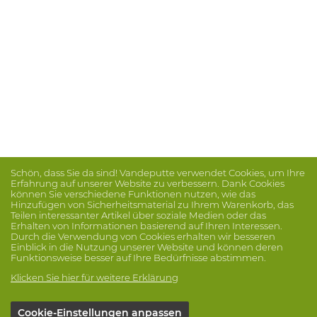
Schön, dass Sie da sind! Vandeputte verwendet Cookies, um Ihre
Erfahrung auf unserer Website zu verbessern. Dank Cookies
können Sie verschiedene Funktionen nutzen, wie das
Hinzufügen von Sicherheitsmaterial zu Ihrem Warenkorb, das
Teilen interessanter Artikel über soziale Medien oder das
Erhalten von Informationen basierend auf Ihren Interessen.
Durch die Verwendung von Cookies erhalten wir besseren
Einblick in die Nutzung unserer Website und können deren
Funktionsweise besser auf Ihre Bedürfnisse abstimmen.
Klicken Sie hier für weitere Erklärung
Cookie-Einstellungen anpassen