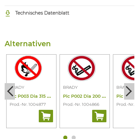
Technisches Datenblatt
Alternativen
BRADY
BRADY
BRADY
P
ic P003 Dia 315 Al 822155
P
ic P002 Dia 200 Al 822005
Prod.-Nr. 1004877
Prod.-Nr. 1004866
Prod.-Nr. 