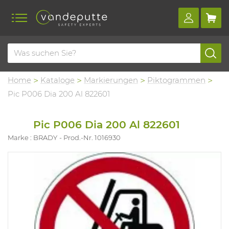
Home
Kataloge
Markierungen
Piktogrammen
Pic P006 Dia 200 Al 822601
Pic P006 Dia 200 Al 822601
Marke : BRADY
Prod.-Nr. 1016930