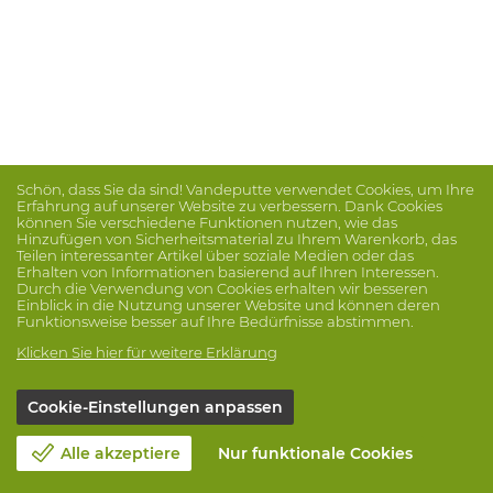
Schön, dass Sie da sind! Vandeputte verwendet Cookies, um Ihre
Erfahrung auf unserer Website zu verbessern. Dank Cookies
können Sie verschiedene Funktionen nutzen, wie das
Hinzufügen von Sicherheitsmaterial zu Ihrem Warenkorb, das
Teilen interessanter Artikel über soziale Medien oder das
Erhalten von Informationen basierend auf Ihren Interessen.
Durch die Verwendung von Cookies erhalten wir besseren
Einblick in die Nutzung unserer Website und können deren
Funktionsweise besser auf Ihre Bedürfnisse abstimmen.
Klicken Sie hier für weitere Erklärung
Cookie-Einstellungen anpassen
Alle akzeptiere
Nur funktionale Cookies