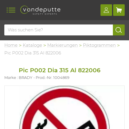
Home
Kataloge
Markierungen
Piktogrammen
Pic P002 Dia 315 Al 822006
Pic P002 Dia 315 Al 822006
Marke : BRADY
Prod.-Nr. 1004869